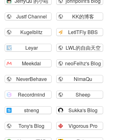
JerryQu 的小站
johnpoint's blog
Justf Channel
KK的博客
Kugelblitz
LetITFly BBS
Leyar
LWL的自由天空
Meekdai
neoFelhz's Blog
NeverBehave
NimaQu
Recordmind
Sheep
stneng
Sukka's Blog
Tony's Blog
Vigorous Pro