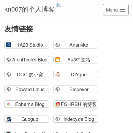
kn007的个人博客
Menu
友情链接
1A23 Studio
Anankke
ArchiTech's Blog
Au3中文站
DCC 的小窝
DIYgod
Edward Linus
Elepover
Ephen' s Blog
FGHRSH 的博客
Guoguo
Indexyz's Blog