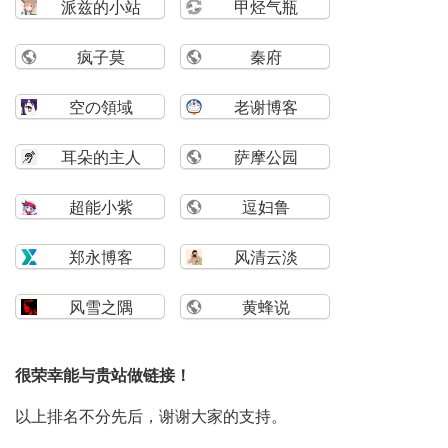
派兹的小站
甲烃气瓶
疯子莫
秦府
空の領域
老谢博客
耳朵的主人
萨摩公园
超能小紫
逗妇鲁
郑永博客
风清云淡
风雪之隅
黄蜂说
很荣幸能与贵站做链接！
以上排名不分先后，谢谢大家的支持。