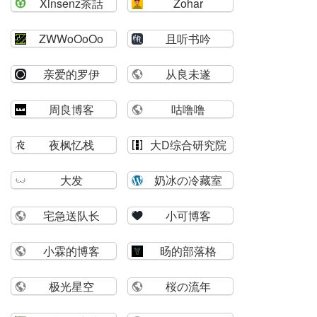
Xinsenz茶話
Zohar
ZWWoOoOo
且听书吟
亲爱的罗伊
从良未遂
周良博客
咕噜噜
夜枫忆栈
大D综合研究院
大发
奶冰の冷藏室
宅急送队长
小可博客
小霖的博客
旸的部落格
极光星空
桜の流年