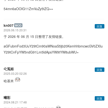
54mn6aOOIG11ZmVuZy5tZQ==
kn007
MOD
回复
2026.06.15 20:31
于 2026 年 06 月 15 日整理了友情链接。
aGFubmFod3UuY29tCm90aWNoaS5jb20KemhhbmcwcGV0ZXIu
Y29tCnFpYW5ndG91Lm5ldApsYW9tYW8ubWU=
尐菟姫
回复
2025.03.20 02:26
哈基米
曦彩
回复
2024.08.21 17:48