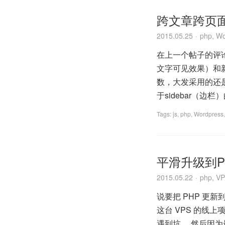
跨文章跨页
2015.05.25
php
,
Wo
在上一个帖子的评
文字可见效果）和
数，大发采用的还是前
于sidebar（边栏
Tags:
js
,
php
,
Wordpress
平滑升级到PHP
2015.05.22
php
,
VP
说要把 PHP 更
这台 VPS 的线
遇到坑。 然后因