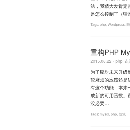
法，我猜大发肯定是
是怎么控制了（猜是用
Tags:
php
,
Wordpress
,
随
重构PHP M
2015.06.22
php
,
点
为了应对未来升级到
较麻烦的应该还是M
有这个功能，本来一
成新的可用函数。虽
没必要…
Tags:
mysql
,
php
,
随笔