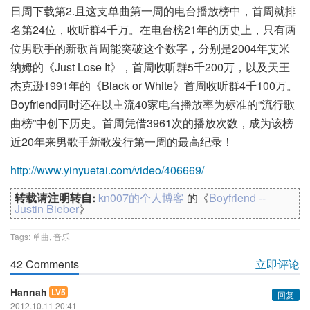
日周下载第2.且这支单曲第一周的电台播放榜中，首周就排
名第24位，收听群4千万。在电台榜21年的历史上，只有两
位男歌手的新歌首周能突破这个数字，分别是2004年艾米
纳姆的《Just Lose It》，首周收听群5千200万，以及天王
杰克逊1991年的《Black or White》首周收听群4千100万。
Boyfriend同时还在以主流40家电台播放率为标准的“流行歌
曲榜”中创下历史。首周凭借3961次的播放次数，成为该榜
近20年来男歌手新歌发行第一周的最高纪录！
http://www.yinyuetai.com/video/406669/
转载请注明转自:
kn007的个人博客
的《
Boyfriend --
Justin Bieber
》
Tags:
单曲
,
音乐
42 Comments
立即评论
Hannah
LV5
回复
2012.10.11 20:41