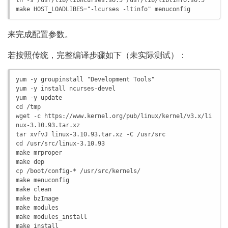
ln -s /usr/lib/libncurses.so.5 /usr/lib/libtinfo.so.5

make HOST_LOADLIBES="-lcurses -ltinfo" menuconfig
来完成配置参数。
若按照传统，完整编译步骤如下（未实际测试）：
yum -y groupinstall "Development Tools"

yum -y install ncurses-devel

yum -y update

cd /tmp

wget -c https://www.kernel.org/pub/linux/kernel/v3.x/li
nux-3.10.93.tar.xz

tar xvfvJ linux-3.10.93.tar.xz -C /usr/src

cd /usr/src/linux-3.10.93

make mrproper

make dep

cp /boot/config-* /usr/src/kernels/

make menuconfig

make clean

make bzImage

make modules

make modules_install

make install