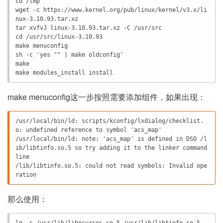
cd /tmp

wget -c https://www.kernel.org/pub/linux/kernel/v3.x/li
nux-3.10.93.tar.xz

tar xvfvJ linux-3.10.93.tar.xz -C /usr/src

cd /usr/src/linux-3.10.93

make menuconfig

sh -c 'yes "" | make oldconfig'

make

make modules_install install
make menuconfig这一步按照需要添加组件，如果出现：
/usr/local/bin/ld: scripts/kconfig/lxdialog/checklist.
o: undefined reference to symbol 'acs_map'

/usr/local/bin/ld: note: 'acs_map' is defined in DSO /l
ib/libtinfo.so.5 so try adding it to the linker command 
line

/lib/libtinfo.so.5: could not read symbols: Invalid ope
ration
那么使用：