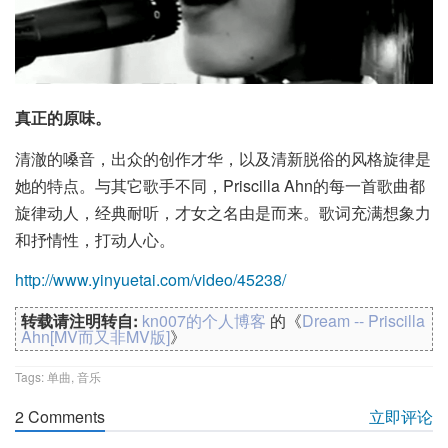
真正的原味。
清澈的嗓音，出众的创作才华，以及清新脱俗的风格旋律是
她的特点。与其它歌手不同，Priscilla Ahn的每一首歌曲都
旋律动人，经典耐听，才女之名由是而来。歌词充满想象力
和抒情性，打动人心。
http://www.yinyuetai.com/video/45238/
转载请注明转自:
kn007的个人博客
的《
Dream -- Priscilla
Ahn[MV而又非MV版]
》
Tags:
单曲
,
音乐
2 Comments
立即评论