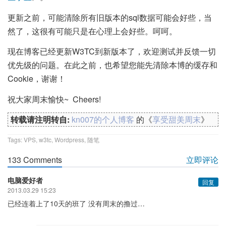
更新之前，可能清除所有旧版本的sql数据可能会好些，当
然了，这很有可能只是在心理上会好些。呵呵。
现在博客已经更新W3TC到新版本了，欢迎测试并反馈一切
优先级的问题。在此之前，也希望您能先清除本博的缓存和
Cookie，谢谢！
祝大家周末愉快~ Cheers!
转载请注明转自:
kn007的个人博客
的《
享受甜美周末
》
Tags:
VPS
,
w3tc
,
Wordpress
,
随笔
133 Comments
立即评论
电脑爱好者
回复
2013.03.29 15:23
已经连着上了10天的班了 没有周末的撸过…