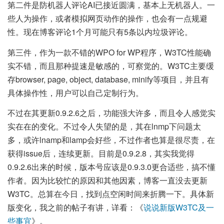
第二件是防机器人评论AI已接近圆满，基本上无机器人。一
些人为操作，或者模拟网页动作的操作，也会有一点规避
性。现在博客评论1个月可能只有5条以内垃圾评论。
第三件，作为一款不错的WPO for WP程序，W3TC性能确
实不错，而且那种提速是敏感的，可察觉的。W3TC主要缓
存browser, page, object, database, minify等项目，并且有
具体操作性，用户可以自己定制行为。
不过在其更新0.9.2.6之后，功能强大许多，而且令人感觉实
实在在的变化。不过令人失望的是，其在lnmp下问题太
多，或许lnamp和lamp会好些，不过作者也算是很尽责，在
获得issue后，连续更新。目前是0.9.2.8，其实我觉得
0.9.2.6出来的时候，版本号应该是0.9.3.0更合适些，搞不懂
作者。因为比较忙的原因和其他因素，博客一直没去更新
W3TC。总算在今日，找到点空闲时间来折腾一下。具体新
版变化，我之前的帖子有讲，详看：《
说说新版W3TC及一
些事宜
》。