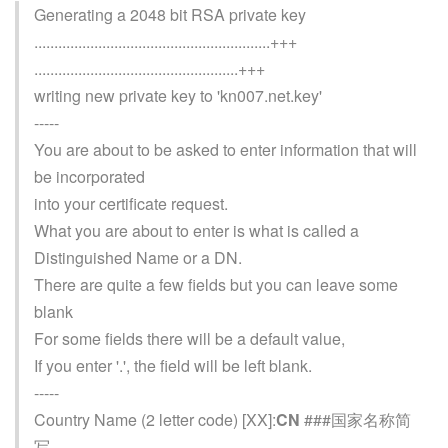
Generating a 2048 bit RSA private key
...........................................................+++
...................................................+++
writing new private key to 'kn007.net.key'
-----
You are about to be asked to enter information that will
be incorporated
into your certificate request.
What you are about to enter is what is called a
Distinguished Name or a DN.
There are quite a few fields but you can leave some
blank
For some fields there will be a default value,
If you enter '.', the field will be left blank.
-----
Country Name (2 letter code) [XX]:
CN
###国家名称简
写