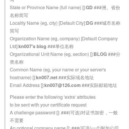
State or Province Name (full name) []:
GD
###洲、省份
名称简写
Locality Name (eg, city) [Default City]:
DG
###城市名称
简写
Organization Name (eg, company) [Default Company
Ltd]:
kn007's blog
###单位名称
Organizational Unit Name (eg, section) []:
BLOG
###分
类名称
Common Name (eg, your name or your server's
hostname) []:
kn007.net
###实际域名地址
Email Address []:
kn007@126.com
###实际邮箱地址
Please enter the following 'extra' attributes
to be sent with your certificate request
A challenge password []: ###(可选)对证书加密，一般
不需要
An optional company name []: ###(可选)一个附加公司