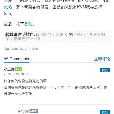
此帖
，萝卜青菜各有所爱，当然如果没有KVM我会选择
Xen。
最后，拉下
赞助
。
转载请注明转自:
kn007的个人博客
的《
经历了几次丢数
据，也来总结一下
》
Tags:
CentOS
,
VPS
,
随笔
85 Comments
立即评论
小王涛
LV2
回复
2015.07.29 20:59
好像你的备份也挺完善的啊
我的备份就是想起来就备份一下，可能一年一两次或者两三次，也
可能一次也没有吧。
kn007
MOD
回复