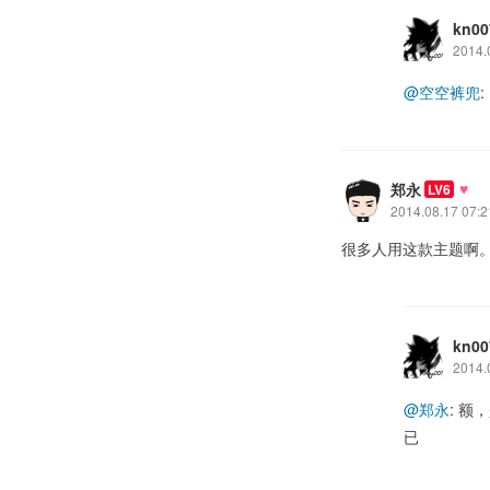
kn00
2014.
@空空裤兜
:
♥
郑永
LV6
2014.08.17 07:2
很多人用这款主题啊
kn00
2014.
@郑永
: 
已