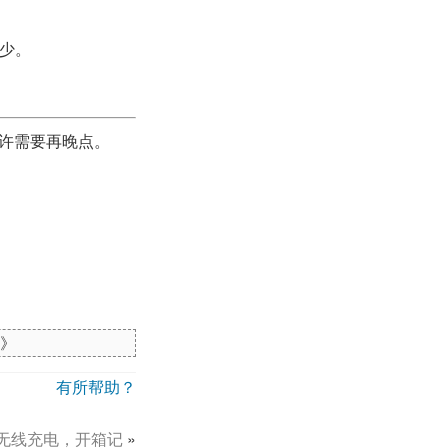
不少。
，或许需要再晚点。
》
有所帮助？
-900无线充电，开箱记
»