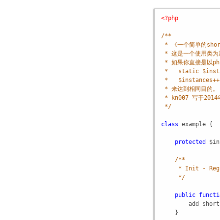
<?php
/**
* 《一个简单的sho
* 这是一个使用类
* 如果你直接是以ph
*   static $inst
*   $instances++
* 来达到相同目的。
* kn007 写于201
*/
class
example
 {

protected
$in
/**
* Init - Reg
*/
public
functi
add_short
    }
