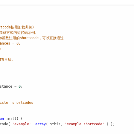
rtcode按需加载典例》
为加载方式的短代码示例。
p函数注册的shortcode，可以直接通过
ances = 0;
;
4年9月底。
stance
=
0
;

ister shortcodes
on
init
() {

code
( 
'example'
, 
array
( 
$this
, 
'example_shortcode'
 ) );
