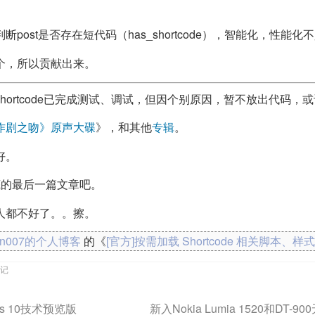
post是否存在短代码（has_shortcode），智能化，性能化
个，所以贡献出来。
list Shortcode已完成测试、调试，但因个别原因，暂不放出代码
作剧之吻》原声大碟
》，和其他
专辑
。
好。
底的最后一篇文章吧。
整个人都不好了。。擦。
kn007的个人博客
的《
[官方]按需加载 Shortcode 相关脚本、样式
记
s 10技术预览版
新入Nokia Lumia 1520和DT