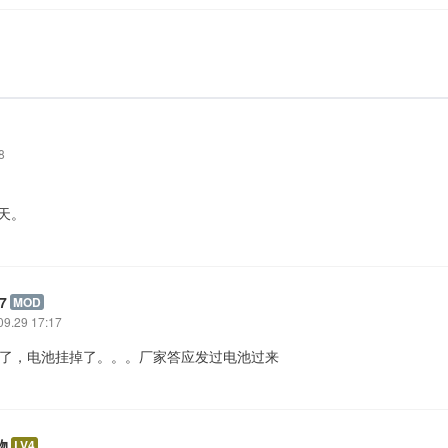
8
。
今天。
7
MOD
09.29 17:17
 坏了，电池挂掉了。。。厂家答应发过电池过来
物
LV4