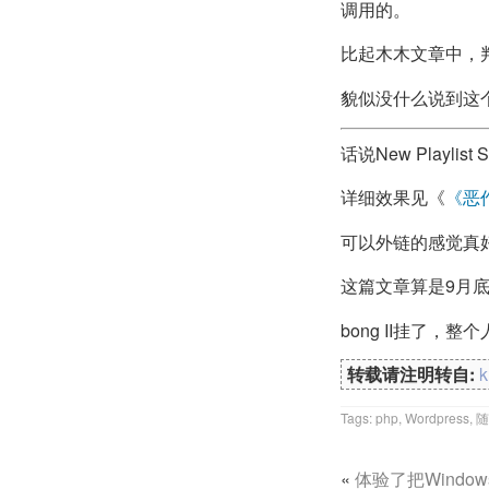
调用的。
比起木木文章中，判断
貌似没什么说到这
话说New Play
详细效果见《
《恶
可以外链的感觉真
这篇文章算是9月
bong II挂了，
转载请注明转自:
Tags:
php
,
Wordpress
,
随
«
体验了把Window