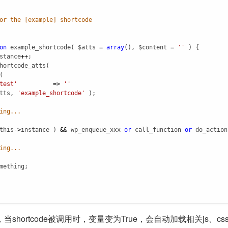
or the [example] shortcode
on
example_shortcode
( 
$atts
=
array
(), 
$content
=
''
 ) {        

stance
++
;

hortcode_atts
( 

(

test'
=>
''
tts
, 
'example_shortcode'
 );

ing...
this
->
instance
 ) 
&&
wp_enqueue_xxx
or
call_function
or
do_action
ing...
mething
;

shortcode被调用时，变量变为True，会自动加载相关js、c