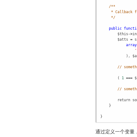
/**
* Callback f
*/
public
functi
$this
->
in
$atts
=
s
array
'
            ), 
$a
// someth
        ( 
1
===
$
// someth
return
so
    }

}
通过定义一个变量，当