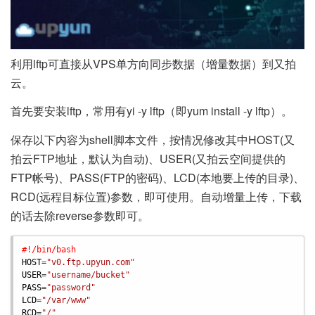
利用lftp可直接从VPS单方向同步数据（增量数据）到又拍
云。
首先要安装lftp，常用有yi -y lftp（即yum install -y lftp）。
保存以下内容为shell脚本文件，按情况修改其中HOST(又
拍云FTP地址，默认为自动)、USER(又拍云空间提供的
FTP帐号)、PASS(FTP的密码)、LCD(本地要上传的目录)、
RCD(远程目标位置)参数，即可使用。自动增量上传，下载
的话去除reverse参数即可。
#!/bin/bash
HOST
=
"v0.ftp.upyun.com"
USER
=
"username/bucket"
PASS
=
"password"
LCD
=
"/var/www"
RCD
=
"/"