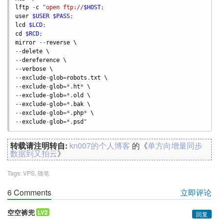
lftp
 -
c
"open ftp://
$HOST
user
$USER
$PASS
lcd
$LCD
cd
$RCD
mirror
 --
reverse
\
--
delete
\
--
dereference
\
--
verbose
\
--
exclude
-
glob
=
robots
.
txt
\
--
exclude
-
glob
=*.
ht
* 
\
--
exclude
-
glob
=*.
old
\
--
exclude
-
glob
=*.
bak
\
--
exclude
-
glob
=*.
php
* 
\
--
exclude
-
glob
=*.
psd
"
转载请注明转自:
kn007的个人博客
的《
单方向增量同步
数据到又拍云
》
Tags:
VPS
,
随笔
6 Comments
立即评论
空空裤兜
LV2
回复