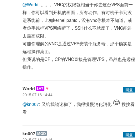
@World
: 。。。VNC的权限就相当于你去这台VPS面前一
样，你可以看到开机的画面，所有动作。有时机子卡到没
进系统前，比如kernel panic，没有vnc你根本不知道。或
者你手贱把VPS网络断了，SSH什么不就废了，VNC能进
去最高权限。
可能你理解的VNC是通过VPS安装个服务端，那个确实是
远程操作桌面。
但我说的是CP，CP的VNC直接是管理VPS，虽然也是远程
操作。
♥
World
LV7
回复
2015.07.16 14:44
@kn007
: 又给我绕迷糊了，我得慢慢消化消化
搜搜看
看
kn007
MOD
回复
2015.07.16 14:16