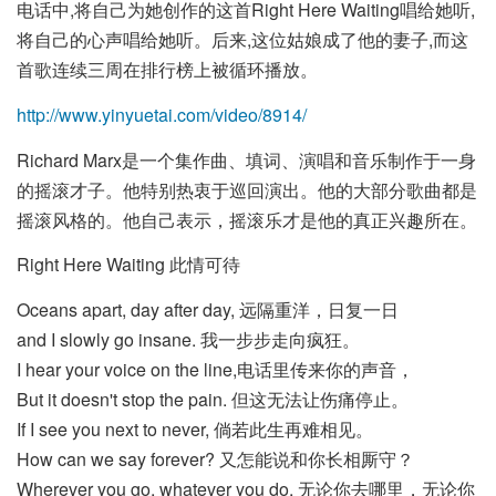
电话中,将自己为她创作的这首Right Here Waiting唱给她听,
将自己的心声唱给她听。后来,这位姑娘成了他的妻子,而这
首歌连续三周在排行榜上被循环播放。
http://www.yinyuetai.com/video/8914/
Richard Marx是一个集作曲、填词、演唱和音乐制作于一身
的摇滚才子。他特别热衷于巡回演出。他的大部分歌曲都是
摇滚风格的。他自己表示，摇滚乐才是他的真正兴趣所在。
Right Here Waiting 此情可待
Oceans apart, day after day, 远隔重洋，日复一日
and I slowly go insane. 我一步步走向疯狂。
I hear your voice on the line,电话里传来你的声音，
But it doesn't stop the pain. 但这无法让伤痛停止。
If I see you next to never, 倘若此生再难相见。
How can we say forever? 又怎能说和你长相厮守？
Wherever you go, whatever you do, 无论你去哪里，无论你