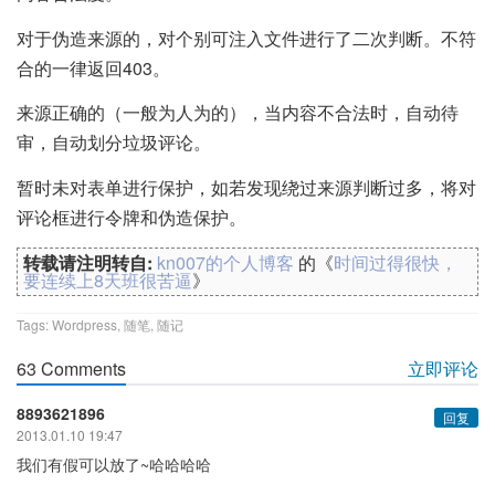
对于伪造来源的，对个别可注入文件进行了二次判断。不符
合的一律返回403。
来源正确的（一般为人为的），当内容不合法时，自动待
审，自动划分垃圾评论。
暂时未对表单进行保护，如若发现绕过来源判断过多，将对
评论框进行令牌和伪造保护。
转载请注明转自:
kn007的个人博客
的《
时间过得很快，
要连续上8天班很苦逼
》
Tags:
Wordpress
,
随笔
,
随记
63 Comments
立即评论
8893621896
回复
2013.01.10 19:47
我们有假可以放了~哈哈哈哈