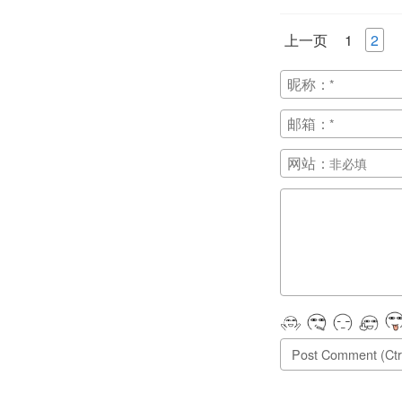
上一页
1
2
昵称：
邮箱：
网站：
正在提交, 请稍候...