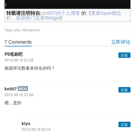
}
转载请注明转自:
kn007的个人博客
的《
更新loper侧边
栏，添加热门文章Widget
》
Tags:
php
,
Wordpress
7 Comments
立即评论
PS笔刷吧
回复
2012.09.12 21:33
根据评论数量来排名的吗？
kn007
MOD
回复
2012.09.12 21:36
嗯，是的
kiyo
回复
2012.09.13 02:16