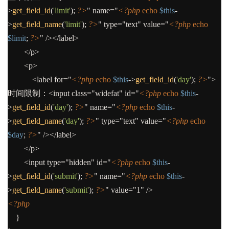
>
get_field_id
(
'limit'
);
?>
" name="
<?php
echo
$this
-
>
get_field_name
(
'limit'
);
?>
" type="text" value="
<?php
echo
$limit
;
?>
" /></label>
</p>
<p>
<label for="
<?php
echo
$this
->
get_field_id
(
'day'
);
?>
">
时间限制：<input class="widefat" id="
<?php
echo
$this
-
>
get_field_id
(
'day'
);
?>
" name="
<?php
echo
$this
-
>
get_field_name
(
'day'
);
?>
" type="text" value="
<?php
echo
$day
;
?>
" /></label>
</p>
<input type="hidden" id="
<?php
echo
$this
-
>
get_field_id
(
'submit'
);
?>
" name="
<?php
echo
$this
-
>
get_field_name
(
'submit'
);
?>
" value="1" />
<?php
}