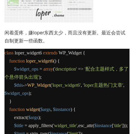
闲着蛋疼，嫌loper东西太少，而且没有更新。最近会尝试
自制更新一些函数。
class
loper_widget6
extends
WP_Widget
{
function
loper_widget6
()
{
$widget_ops
=
array
(
'description'
=>
'配合主题样式，多了
个悬停箭头出现'
);
$this
->
WP_Widget
(
'loper_widget6'
,
'loper主题热门文章'
,
$widget_ops
);
}
function
widget
(
$args
,
$instance
)
{
extract
(
$args
);
$title
=
apply_filters
(
'widget_title'
,
esc_attr
(
$instance
[
'title'
]));
$limit
=
strip_tags
(
$instance
[
'limit'
]);