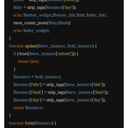
$day
=
strip_tags
(
$instance
[
'day'
]);
echo
$before_widget
.
$before_title
.
$title
.
$after_title
;
most_comm_posts
(
$day
,
$limit
);
echo
$after_widget
;
}
function
update
(
$new_instance
,
$old_instance
)
{
if
(
!
isset
(
$new_instance
[
'submit'
]))
{
return
false
;
}
$instance
=
$old_instance
;
$instance
[
'title'
]
=
strip_tags
(
$new_instance
[
'title'
]);
$instance
[
'limit'
]
=
strip_tags
(
$new_instance
[
'limit'
]);
$instance
[
'day'
]
=
strip_tags
(
$new_instance
[
'day'
]);
return
$instance
;
}
function
form
(
$instance
)
{