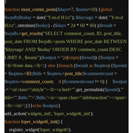
}
function
most_comm_posts
(
$days
=
7
,
$nums
=
10
)
{
global
$wpdb
;
$today
=
date
(
"Y-m-d H:i:s"
);
$daysago
=
date
(
"Y-m-d
H:i:s"
,
strtotime
(
$today
)
-
(
$days
*
24
*
60
*
60
) );
$result
=
$wpdb
->
get_results
(
"SELECT comment_count, ID, post_title,
post_date FROM
$wpdb->posts
WHERE post_date BETWEEN
'
$daysago
' AND '
$today
' ORDER BY comment_count DESC
LIMIT 0 ,
$nums
"
);
$output
=
''
;
if
(
empty
(
$result
))
{
$output
=
'<li>None data.</li>'
;}
else
{
foreach
(
$result
as
$topten
)
{
$postid
=
$topten
->
ID
;
$title
=
$topten
->
post_title
;
$commentcount
=
$topten
->
comment_count
;
if
(
$commentcount
!=
0
)
{
$output
.=
'<ul class="ulstyle"><li><a href="'
.
get_permalink
(
$postid
)
.
'"
title="'
.
$title
.
'">'
.
$title
.
'</a><span class="sidebaraction"></span>
</li></ul>'
;}}}
echo
$output
;}
add_action
(
'widgets_init'
,
'loper_widget6_init'
);
function
loper_widget6_init
()
{
register_widget
(
'loper_widget6'
);