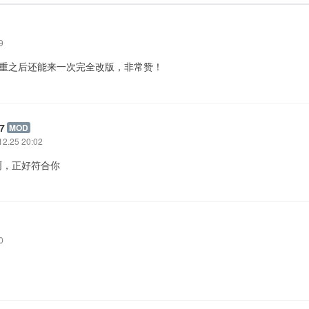
9
沉重之后还能来一次完全改版，非常赞！
7
MOD
12.25 20:02
是啊，正好符合你
0