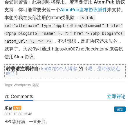
会受到警告：此类别即将弃用。若需要使用
AtomPub
协议
支持，你可能需要安装一个
AtomPub发布协议插件
来支持。
本想将我在头部注册的atom类删除：
<link 
rel="alternate" type="application/atom+xml" title="
<?php bloginfo( 'name' ); ?>" href="<?php bloginfo( 
，不过想想，反正协议还未失效，
'atom_url' ); ?>" />
就算了。大家仍可通过 https://kn007.net/feed/atom/ 来尝试
使用Atom协议。
转载请注明转自:
kn007的个人博客
的《
嗯，是时候说点
啥了
》
Tags:
Wordpress
,
随记
70 Comments
立即评论
乐猪
LV5
回复
2012.12.20 15:46
RPC蛮好滴，一直开启。