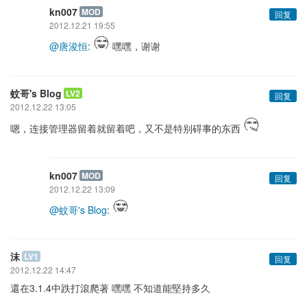
kn007
MOD
回复
2012.12.21 19:55
@唐浚恒
:
嘿嘿，谢谢
蚊哥's Blog
LV2
回复
2012.12.22 13:05
嗯，连接管理器留着就留着吧，又不是特别碍事的东西
kn007
MOD
回复
2012.12.22 13:09
@蚊哥's Blog
:
沫
LV1
回复
2012.12.22 14:47
還在3.1.4中跌打滾爬著 嘿嘿 不知道能堅持多久