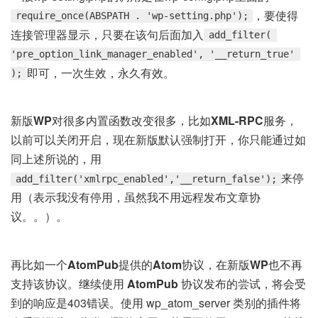
，要使得
require_once(ABSPATH . 'wp-setting.php');
连接管理器显示，只要在该句后面加入
add_filter( 
'pre_option_link_manager_enabled', '__return_true' 
即可，一次生效，永久有效。
);
新版
WP
对很多内置函数改变很多，比如
XML-RPC
服务，
以前可以关闭开启，现在新版默认强制打开，你只能通过如
同上述所说的，用
来停
add_filter('xmlrpc_enabled','__return_false');
用（表示我没有停用，虽然我不用远程发布文章协
议。。）。
再比如一个
AtomPub
提供的
Atom
协议，在新版
WP
也不再
支持该协议。继续使用
AtomPub
协议发布的尝试，将会受
到的响应是403错误。使用 wp_atom_server 类别的插件将