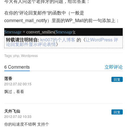
今天有人问这个老掉牙的问题，给出答案：
在你的“评论回复邮件”的函数中（一般是
comment_mail_notify）里面的WP_Mail的前一句添加上：
$message
=
convert_smilies
(
$message
);
转载请注明转自:
kn007的个人博客
的《
让WordPress 评
论回复邮件显示评论表情
》
Tags:
php
,
Wordpress
6 Comments
立即评论
莲香
回复
2012.07.02 00:15
飘过，看看
天外飞仙
回复
2012.07.02 10:33
你的站速度不错啊 支持个