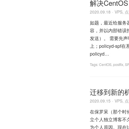
解决CentOS 
2020.09.18
VPS
,
点
如题，最近给服务器
容，并以内部错误
发送）。 需要先声明
上；policyd-sp
policyd…
Tags:
CentOS
,
postfix
,
S
迁移到新的
2020.09.15
VPS
,
点
在保罗呆（那个时候
立个人独立博客不
为个人原因。现在