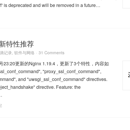
ff' is deprecated and will be removed in a future…
9.4新特性推荐
滴记录
,
软件与网络
31 Comments
23:20更新的Nginx 1.19.4，更新了3个特性，内容如
ssl_conf_command", "proxy_ssl_conf_command",
mmand", and "uwsgi_ssl_conf_command" directives.
eject_handshake" directive. Feature: the
…
记