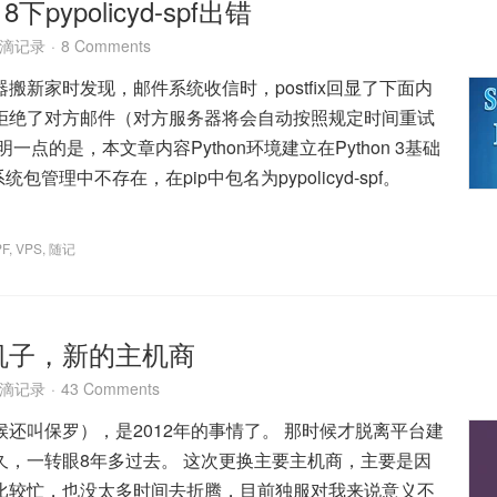
8下pypolicyd-spf出错
滴记录
8 Comments
搬新家时发现，邮件系统收信时，postfix回显了下面内
拒绝了对方邮件（对方服务器将会自动按照规定时间重试
一点的是，本文章内容Python环境建立在Python 3基础
f在系统包管理中不存在，在pip中包名为pypolicyd-spf。
PF
,
VPS
,
随记
机子，新的主机商
滴记录
43 Comments
还叫保罗），是2012年的事情了。 那时候才脱离平台建
久，一转眼8年多过去。 这次更换主要主机商，主要是因
比较忙，也没太多时间去折腾，目前独服对我来说意义不