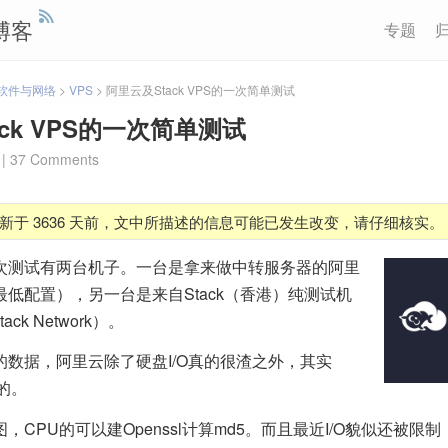
博客
专题
软件与网络
>
VPS
>
阿里云及Stack VPS的一次简单测试
ck VPS的一次简单测试
|
37 Comments
新于 3636 天前，文中所描述的信息可能已发生改变，请仔细核实。
次测试有两台机子。一台是拿来做中转服务器的阿里
低配置），另一台是来自Stack（香港）纯测试机
ck Network）。
数据，阿里云除了硬盘I/O真的很渣之外，其实
的。
，CPU的可以建Openssl计算md5。而且最近I/O貌似还被限