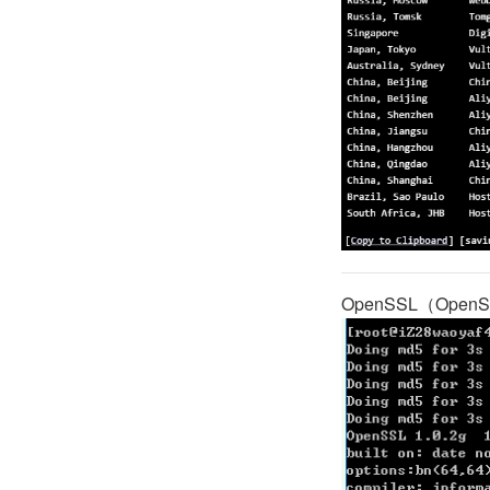
OpenSSL（OpenS