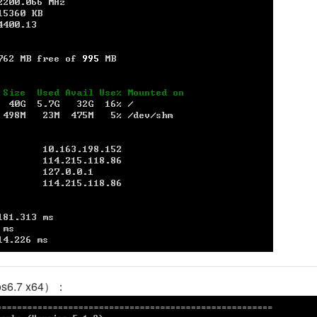
os6.7 x64）：