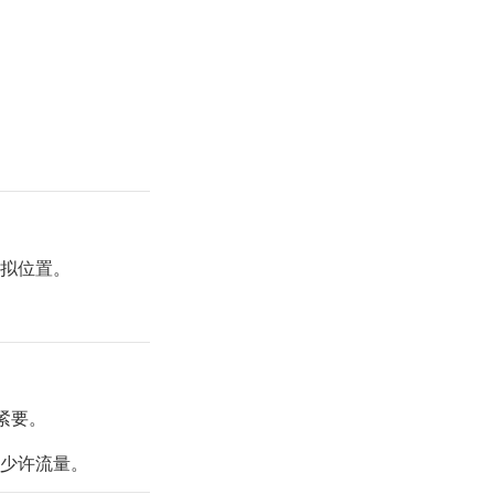
来模拟位置。
无紧要。
发少许流量。