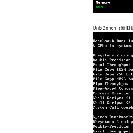
UnixBench（新旧机