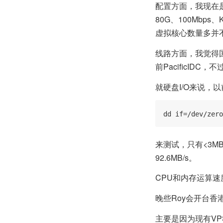
配置方面，我现在是4 
80G、100Mb
虚拟核心数量多并
线路方面，我觉得
前PacificID
就硬盘I/O来说，
dd if=/dev/zero
来测试，只有<3MB
92.6MB/s。
CPU和内存运算
晚些Roy会开台
主要是因为现有V