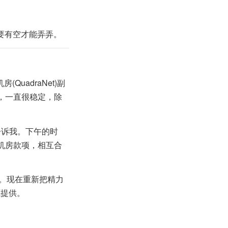
要有空才能弄弄。
房(QuadraNet)副
错，一直很稳定，除
告诉我。下午的时
了机房款项，相互合
上了。现在重新把精力
源提供。