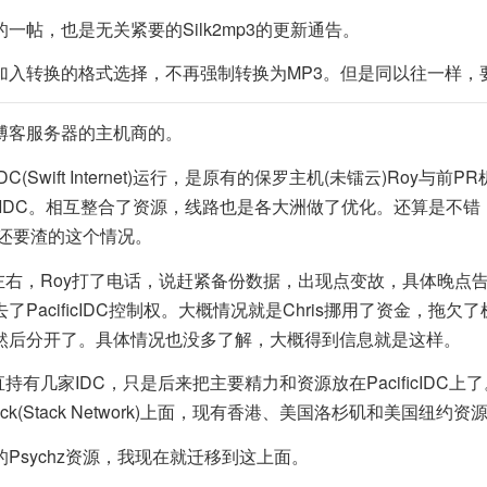
一帖，也是无关紧要的Silk2mp3的更新通告。
加入转换的格式选择，不再强制转换为MP3。但是同以往一样，
博客服务器的主机商的。
IDC(Swift Internet)运行，是原有的保罗主机(未镭云)Roy与前PR机
立的IDC。相互整合了资源，线路也是各大洲做了优化。还算是不
云还要渣的这个情况。
半左右，Roy打了电话，说赶紧备份数据，出现点变故，具体晚点
PacificIDC控制权。大概情况就是Chris挪用了资金，拖欠
然后分开了。具体情况也没多了解，大概得到信息就是这样。
直持有几家IDC，只是后来把主要精力和资源放在PacificIDC
ck(Stack Network)上面，现有香港、美国洛杉矶和美国纽约资
Psychz资源，我现在就迁移到这上面。