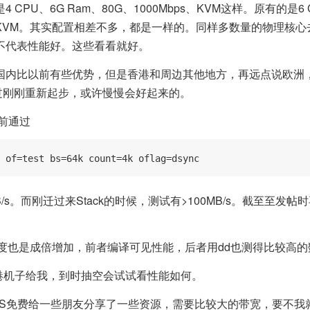
CPU、6G Ram、80G、1000Mbps、KVM这样。原有的是6 
ps、KVM。其实配置相差不多，都是一样的。同样多数量的物理核
不代表性能好。这些看看就好。
国内比以前有些优势，但是香港和周边其他地方，再远点说欧洲
C，不过刚刚重新起步，或许慢慢会好起来的。
以前通过
 of=test bs=64k count=4k oflag=dsync
/s。而刚迁过来Stack的时候，测试有>100MB/s。截至至发
速度也是成倍增加，前者编译可见性能，后者用dd也测得比较高的
香港机子给我，到时抽空会试试看性能如何。
PS免费给一些朋友分享了一些资源，需要比较大的带宽，要不我