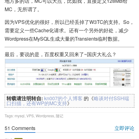
地方多的话，MC可以大点，比如我，直接定义128MB给
MC，无所谓了。
因为VPS优化的很好，所以已经丢掉了W3TC的支持。So，
需要定义一些Cache化请求。还有一个另外的好处，减少
Wordpress在MySQL生成大量的Transients临时数据。
最后，要说的是，百度权重又回来了~国庆大礼么？
转载请注明转自:
kn007的个人博客
的《
略谈对付SSH端
口扫描，还有WP的MC支持
》
Tags:
mysql
,
VPS
,
Wordpress
,
随记
51 Comments
立即评论