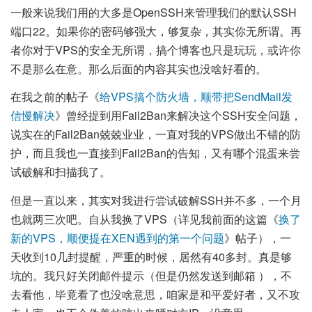
一般来说我们用的大多是OpenSSH来管理我们的默认SSH
端口22。如果你的密码够强大，够复杂，其实你无所谓。再
者你对于VPS的安全无所谓，搞个博客也只是玩玩，或许你
不是那么在意。那么后面的内容其实也没啥好看的。
在我之前的帖子《
给VPS搞个防火墙，顺带把SendMail发
信慢解决
》曾经提到用Fail2Ban来解决这个SSH安全问题，
说实在的Fail2Ban兢兢业业，一直对我的VPS做出不错的防
护，而且我也一直接到Fail2Ban的告知，又有哪个混蛋来尝
试破解和扫描我了。
但是一直以来，其实对我进行尝试破解SSH并不多，一个月
也就两三次吧。自从我换了VPS（详见我前面的这篇《
换了
新的VPS，顺便提在XEN遇到的第一个问题
》帖子），一
天收到10几封提醒，严重的时候，居然有40多封。真是够
坑的。我只好关闭邮件提示（但是仍然发送到邮箱 ），不
去看他，毕竟看了也没啥意思，咱家是和平爱好者，又不攻