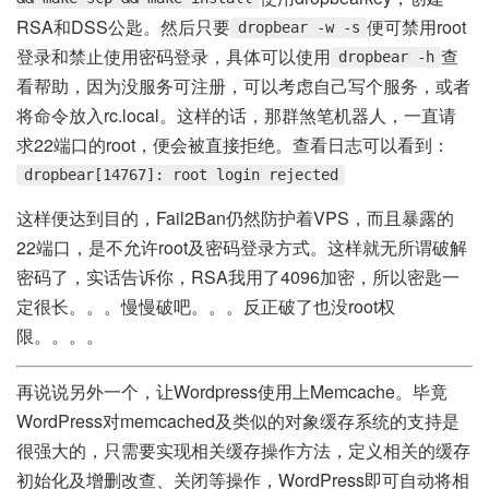
RSA和DSS公匙。然后只要
便可禁用root
dropbear -w -s
登录和禁止使用密码登录，具体可以使用
查
dropbear -h
看帮助，因为没服务可注册，可以考虑自己写个服务，或者
将命令放入rc.local。这样的话，那群煞笔机器人，一直请
求22端口的root，便会被直接拒绝。查看日志可以看到：
dropbear[14767]: root login rejected
这样便达到目的，Fail2Ban仍然防护着VPS，而且暴露的
22端口，是不允许root及密码登录方式。这样就无所谓破解
密码了，实话告诉你，RSA我用了4096加密，所以密匙一
定很长。。。慢慢破吧。。。反正破了也没root权
限。。。。
再说说另外一个，让Wordpress使用上Memcache。毕竟
WordPress对memcached及类似的对象缓存系统的支持是
很强大的，只需要实现相关缓存操作方法，定义相关的缓存
初始化及增删改查、关闭等操作，WordPress即可自动将相