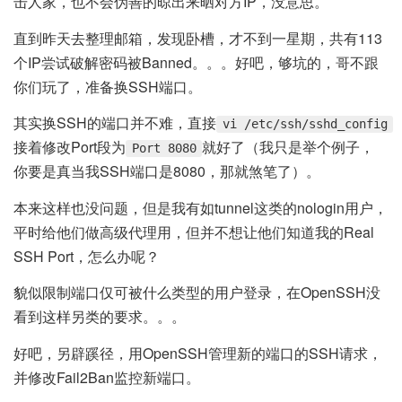
击人家，也不会伪善的晾出来晒对方IP，没意思。
直到昨天去整理邮箱，发现卧槽，才不到一星期，共有113
个IP尝试破解密码被Banned。。。好吧，够坑的，哥不跟
你们玩了，准备换SSH端口。
其实换SSH的端口并不难，直接
vi /etc/ssh/sshd_config
接着修改Port段为
就好了（我只是举个例子，
Port 8080
你要是真当我SSH端口是8080，那就煞笔了）。
本来这样也没问题，但是我有如tunnel这类的nologin用户，
平时给他们做高级代理用，但并不想让他们知道我的Real
SSH Port，怎么办呢？
貌似限制端口仅可被什么类型的用户登录，在OpenSSH没
看到这样另类的要求。。。
好吧，另辟蹊径，用OpenSSH管理新的端口的SSH请求，
并修改Fail2Ban监控新端口。