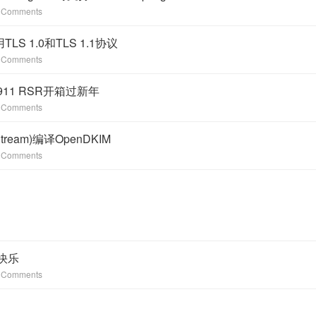
 Comments
LS 1.0和TLS 1.1协议
 Comments
911 RSR开箱过新年
 Comments
(Stream)编译OpenDKIM
 Comments
年快乐
 Comments