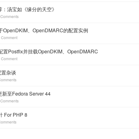
荐：汤宝如《缘分的天空》
 Comments
关于OpenDKIM、OpenDMARC的配置实例
 Comment
配置Postfix并挂载OpenDKIM、OpenDMARC
 Comment
L配置杂谈
Comments
Fedora Server 44
 Comments
For PHP 8
Comments