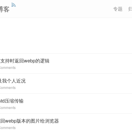
博客
专题
x在支持时返回webp的逻辑
Comments
及我个人近况
Comments
Zstd压缩传输
Comments
试返回webp版本的图片给浏览器
Comments