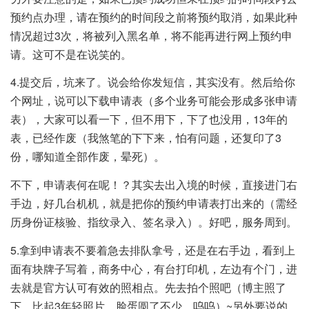
预约点办理，请在预约的时间段之前将预约取消，如果此种
情况超过3次，将被列入黑名单，将不能再进行网上预约申
请。这可不是在说笑的。
4.提交后，坑来了。说会给你发短信，其实没有。然后给你
个网址，说可以下载申请表（多个业务可能会形成多张申请
表），大家可以看一下，但不用下，下了也没用，13年的
表，已经作废（我煞笔的下下来，怕有问题，还复印了3
份，哪知道全部作废，晕死）。
不下，申请表何在呢！？其实去出入境的时候，直接进门右
手边，好几台机机，就是把你的预约申请表打出来的（需经
历身份证核验、指纹录入、签名录入）。好吧，服务周到。
5.拿到申请表不要着急去排队拿号，还是在右手边，看到上
面有块牌子写着，商务中心，有台打印机，左边有个门，进
去就是官方认可有效的照相点。先去拍个照吧（博主照了
下，比起3年轻照片，脸蛋圆了不少，呜呜）~另外要说的