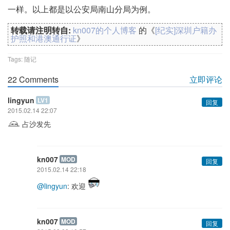
一样。以上都是以公安局南山分局为例。
转载请注明转自:
kn007的个人博客
的《
[纪实]深圳户籍办
护照和港澳通行证
》
Tags:
随记
22 Comments
立即评论
lingyun
LV1
回复
2015.02.14 22:07
占沙发先
kn007
MOD
回复
2015.02.14 22:18
@lingyun
: 欢迎
kn007
MOD
回复