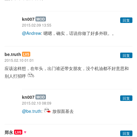
kn007
MOD
回复
2015.02.09 13:55
@Andrew
: 嗯嗯，确实，话说你做了好多外联。。
be.truth
LV5
回复
2015.02.10 01:01
应该这样想，在年头，出门谁还带女朋友，没个机油都不好意思和
别人打招呼
kn007
MOD
回复
2015.02.10 08:09
@be.truth
:
放假面基去
♥
郑永
LV6
回复