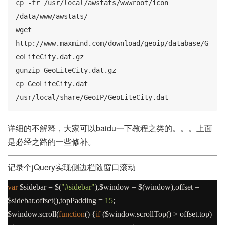
cp -fr /usr/local/awstats/wwwroot/icon 
/data/www/awstats/

wget 
http://www.maxmind.com/download/geoip/database/G
eoLiteCity.dat.gz

gunzip GeoLiteCity.dat.gz

cp GeoLiteCity.dat 
/usr/local/share/GeoIP/GeoLiteCity.dat
详细的不解释，大家可以baidu一下教程之类的。。。上面
是必经之路的一些修补。
记录个jQuery实现侧边栏随窗口滚动
var
$sidebar
=
$
(
"#sidebar"
),
$window
=
$
(
window
),
offset
=
$sidebar
.
offset
(),
topPadding
=
15
;
$window
.
scroll
(
function
()
{
if
(
$window
.
scrollTop
()
>
offset
.
top
)