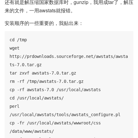
还有就是解压缩国家数据库时，gunzip，我用成tar了，解压
来的文件，一用awstats就报错。
安装顺序的一些重要的，我贴出来：
cd /tmp

wget 
http://prdownloads.sourceforge.net/awstats/awsta
ts-7.0.tar.gz

tar zxvf awstats-7.0.tar.gz

rm -rf /tmp/awstats-7.0.tar.gz

cp -rf awstats-7.0 /usr/local/awstats

cd /usr/local/awstats/

perl 
/usr/local/awstats/tools/awstats_configure.pl

cp -fr /usr/local/awstats/wwwroot/css 
/data/www/awstats/
