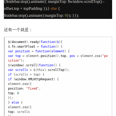
{
$sidebar
.
stop
().
animate
({
marginTop
:
$window
.
scrollTop
()
-
offset
.
top
+
topPadding
});}
else
{
$sidebar
.
stop
().
animate
({
marginTop
:
0
});
}});
还有一个就是：
$
(
document
).
ready
(
function
(
$
$
.
fn
.
smartFloat
 = 
function
var
position
 = 
function
(
element
var
top
 = 
element
.
position
().
top
, 
pos
 = 
element
.
css
(
"po
sition"
$
(
window
).
scroll
(
function
var
scrolls
 = 
$
(
this
).
scrollTop
if
 (
scrolls
 > 
top
if
 (
window
.
XMLHttpRequest
element
.
css
position
: 
"fixed"
top
: 
0
});

} 
else
element
.
css
top
: 
scrolls