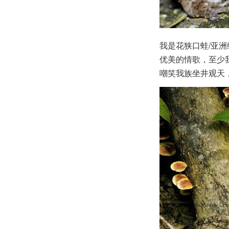
我是花狭口蛙/亚
优美的情歌，至少
嘲笑我族坐井观天