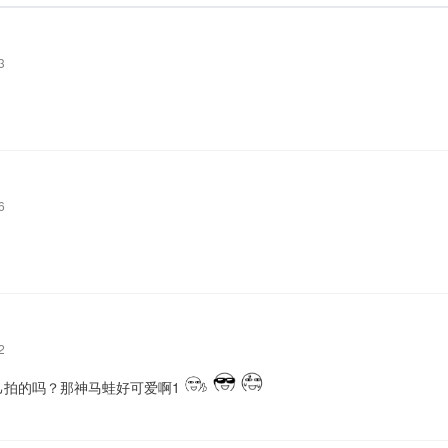
3
6
2
己拍的吗？那神马蛙好可爱啊1