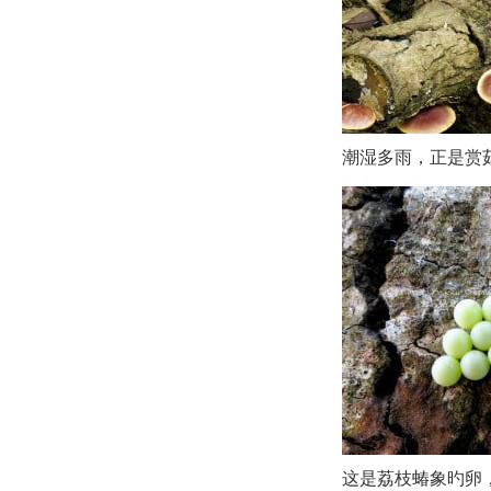
潮湿多雨，正是赏
这是荔枝蝽象旳卵