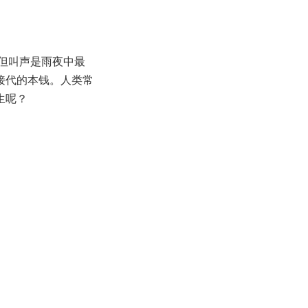
但叫声是雨夜中最
接代的本钱。人类常
生呢？