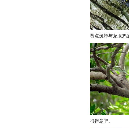
黄点斑蝉与龙眼鸡
很得意吧。