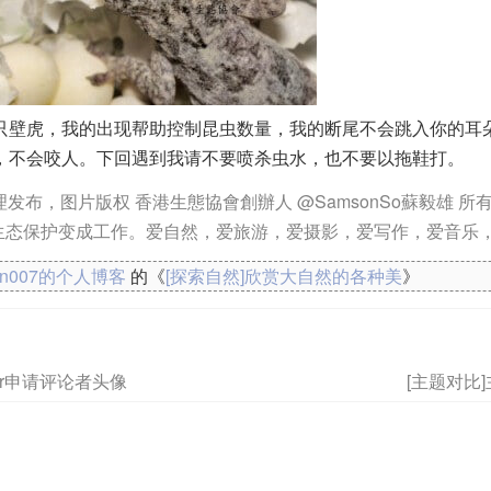
只壁虎，我的出现帮助控制昆虫数量，我的断尾不会跳入你的耳
，不会咬人。下回遇到我请不要喷杀虫水，也不要以拖鞋打。
整理发布，图片版权 香港生態協會創辦人 @SamsonSo蘇毅雄 所
生态保护变成工作。爱自然，爱旅游，爱摄影，爱写作，爱音乐
kn007的个人博客
的《
[探索自然]欣赏大自然的各种美
》
atar申请评论者头像
[主题对比