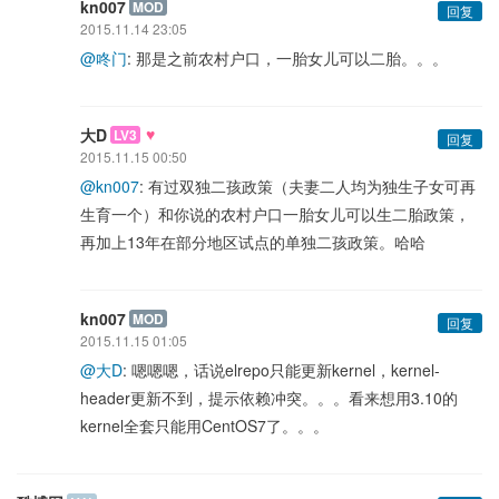
kn007
MOD
回复
2015.11.14 23:05
@咚门
: 那是之前农村户口，一胎女儿可以二胎。。。
♥
大D
LV3
回复
2015.11.15 00:50
@kn007
: 有过双独二孩政策（夫妻二人均为独生子女可再
生育一个）和你说的农村户口一胎女儿可以生二胎政策，
再加上13年在部分地区试点的单独二孩政策。哈哈
kn007
MOD
回复
2015.11.15 01:05
@大D
: 嗯嗯嗯，话说elrepo只能更新kernel，kernel-
header更新不到，提示依赖冲突。。。看来想用3.10的
kernel全套只能用CentOS7了。。。