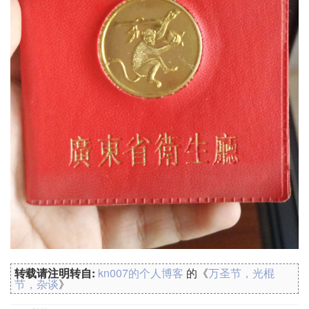
转载请注明转自:
kn007的个人博客
的《
万圣节，光棍
节，杂谈
》