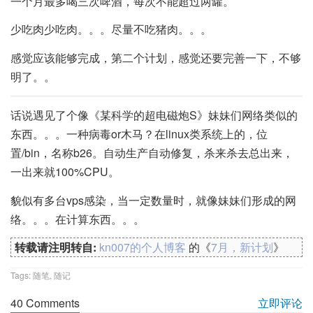
一个月最多喝三次啤酒，每次不能超过两罐。
少吃肉少吃肉。。。尽量不吃猪肉。。。
感觉应该能够完成，第二个计划，感觉还要完善一下，不够
明了。。
话说遇见了个像《某科学的超电磁炮S》妹妹们网络类似的
东西。。。一种病毒or木马？在linux类系统上的，位
置/bin，名称b26。自动生产自动修复，杀来杀去总出来，
一出来就100%CPU。
貌似有多台vps感染，当一定数量时，就像妹妹们形成的网
络。。。在计算东西。。。
转载请注明转自:
kn007的个人博客
的《
7月，新计划
》
Tags:
随笔
,
随记
40 Comments
立即评论