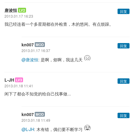
唐浚恒
LV2
回复
2013.01.17 16:23
我已经连着一个多星期都在外检查，木的悠闲。有点烦躁。
kn007
MOD
回复
2013.01.17 16:37
@唐浚恒
: 是啊，烦啊，我这几天
L-JH
LV3
回复
2013.01.18 11:41
闲下了都会不知觉的给自己找事做...
kn007
MOD
回复
2013.01.18 11:49
@L-JH
: 木有错，偶们要不断学习