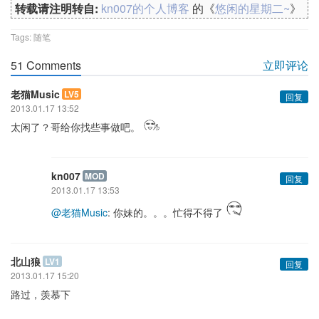
转载请注明转自:
kn007的个人博客
的《
悠闲的星期二~
》
Tags:
随笔
51 Comments
立即评论
老猫Music
LV5
回复
2013.01.17 13:52
太闲了？哥给你找些事做吧。
kn007
MOD
回复
2013.01.17 13:53
@老猫Music
: 你妹的。。。忙得不得了
北山狼
LV1
回复
2013.01.17 15:20
路过，羡慕下