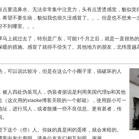
有点要流鼻水、无法非常集中注意力，头有点烫烫感觉，貌似觉
，希望不要生病，貌似我也很久没感冒了。。。但是也不想来一
好不到哪里。。。
季马上就过去了，特别是广东，可能1个月之后，就是一直很热
保暖的措施。感冒了就得不偿失了。其他地方的朋友，北纬度越
热，可以说比较冷，但是在这么个小圈子里，搞破坏的人
，被人四处伪装骂人，伪装者据说是利用美国代理ip和其他
（这次用的xiaoke博客关联的一个邮箱），使用跟小可一
地址，进行骂人，或者散播一些不良信息。更有甚者，传
说。
责下这个（些）人。你妹的真是闲的蛋疼，就会来暗的。
博客中发出声明。请各位友友们相互知照。谢谢。