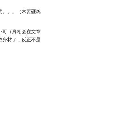
度。。。（木要砸鸡
小可（真相会在文章
整身材了，反正不是