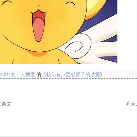
kn007的个人博客
的《
貌似有点要感冒了的感觉
》
忆逝去
明天