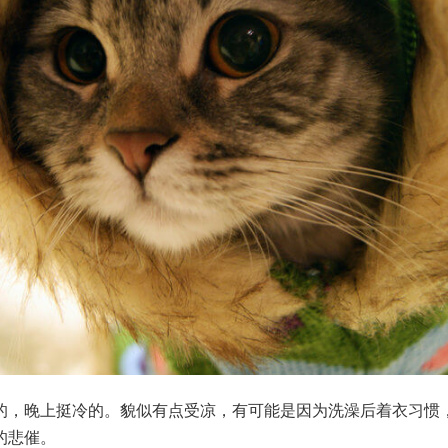
的，晚上挺冷的。貌似有点受凉，有可能是因为洗澡后着衣习惯
的悲催。