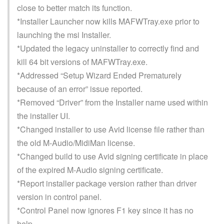
close to better match its function.
*Installer Launcher now kills MAFWTray.exe prior to
launching the msi Installer.
*Updated the legacy uninstaller to correctly find and
kill 64 bit versions of MAFWTray.exe.
*Addressed “Setup Wizard Ended Prematurely
because of an error” issue reported.
*Removed “Driver” from the Installer name used within
the installer UI.
*Changed installer to use Avid license file rather than
the old M-Audio/MidiMan license.
*Changed build to use Avid signing certificate in place
of the expired M-Audio signing certificate.
*Report installer package version rather than driver
version in control panel.
*Control Panel now ignores F1 key since it has no
help.