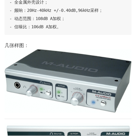
- 全金属外壳设计；

- 频响：20Hz-40kHz +/-0.40dB,96kHz采样；

- 动态范围：108dB A加权；

- 信噪比：106dB A加权。
几张样图：