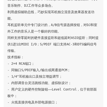
音乐制作、DJ工作等众多场合。

利用虚拟辅助总线，巧妙实现耳机独立混音及效果器发送功
能。

耳机监听单元中专门设计的，A/B信号源选择按钮，对DJ和室
外工作的音乐人是一个极好的功能。

同样支持零延时的硬件直接监听和超低延时ASIO监听；同时提
供1进1出MIDI I/O；S/PDIF 端口支持AC-3和DTS编码信号
传输。

技术指标：

- 2×4 RCA端口；

- 同轴口S/PDIF输入/输出或两通道PCM；

- 1/4"耳机输出口及独立增益调节；

- 内部调音台灵活跳线功能、虚拟轨设计；

- 用户定义的硬件控制旋钮——Level Control，位于前部面
板中；

- 火线直接供电及外部电源接口；
