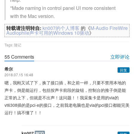
*Made naming in control panel UI more consistent
with the Mac version.
转载请注明转自:
kn007的个人博客
的《
M-Audio FireWire
Audiophile声卡可用的Windows 10驱动
》
Tags:
随记
55 Comments
立即评论
希尔
回复
2018.07.15 16:48
嗯，我刚又试了下，换了接口插，和之前一样，只要不禁用本地的
声卡，倒是能运行，包括按声卡前段的旋钮，控制台的推子倒是能
正常的上下，但就是不出声！这问题！！我采集卡是用的via的
vt6308插的是pci-e的接口，之前我老电脑也是via的pci接口都能完美
运行！搞不懂了！！
kn007
MOD