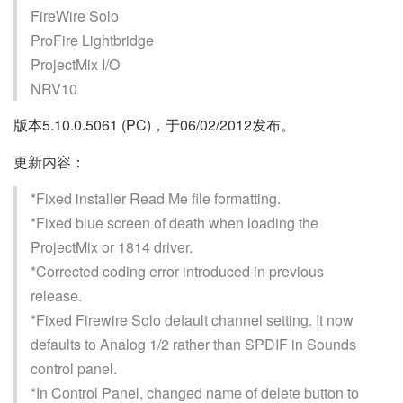
FireWire Solo
ProFire Lightbridge
ProjectMix I/O
NRV10
版本5.10.0.5061 (PC)，于06/02/2012发布。
更新内容：
*Fixed installer Read Me file formatting.
*Fixed blue screen of death when loading the
ProjectMix or 1814 driver.
*Corrected coding error introduced in previous
release.
*Fixed Firewire Solo default channel setting. It now
defaults to Analog 1/2 rather than SPDIF in Sounds
control panel.
*In Control Panel, changed name of delete button to