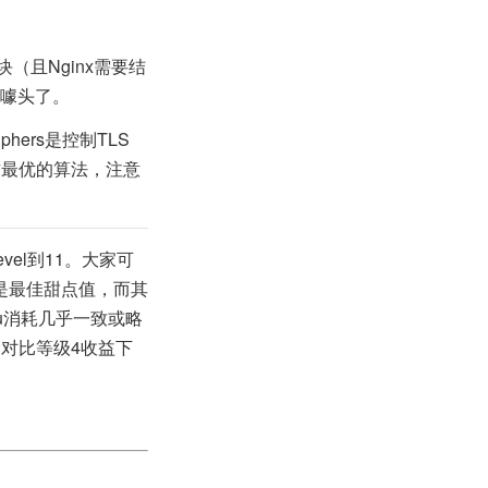
（且Nginx需要结
是噱头了。
iphers是控制TLS
优先到双方最优的算法，注意
。
evel到11。大家可
5是最佳甜点值，而其
cpu消耗几乎一致或略
但是对比等级4收益下