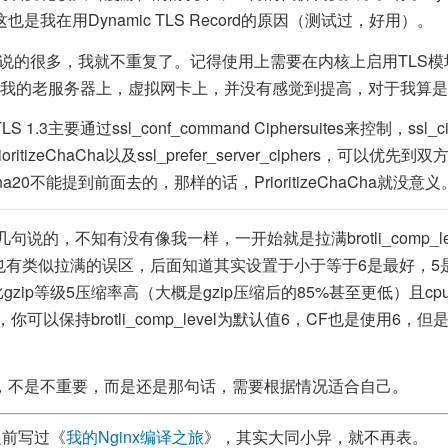
是我在用Dynamic TLS Record的原因（测试过，好用）。
上说的很多，我就不重复了。记得使用上需要在内核上启用TLS模块
）。它在我的老服务器上，虚拟网卡上，并没有感觉到提高，对于我算
.3主要通过ssl_conf_command Ciphersuites来控制，ssl_c
oritizeChaCha以及ssl_prefer_server_ciphers，可以
a20不能提到前面去的，那样的话，PrioritizeChaCha就没意义
有几句说的，不知有没有像我一样，一开始就是拉满brotli_comp_l
始也有类似拉满的误区，后面知道其实设置于小于等于6是最好，
4就比gzip等级5压缩率高（大概是gzip压缩后的85%甚至更低）且
你可以保持brotli_comp_level为默认值6，CF也是使用6，
，不是不重要，而是还是那句话，需要根据情况适合自己。
之前写过《
我的Nginx编译之旅
》，其实大同小异，就不再表。