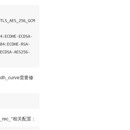
TLS_AES_256_GCM
4:ECDHE-ECDSA-
84:ECDHE-RSA-
ECDSA-AES256-
dh_curve需要修
n_rec_*相关配置：