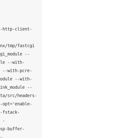
-http-client-
nx/tmp/fastcgi 
gi_module --
le --with-
 --with-pcre-
odule --with-
ink_module --
ta/src/headers-
-opt='enable-
-fstack-
 -
sp-buffer-
-