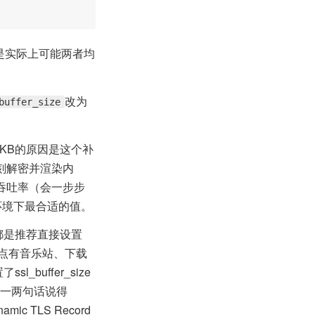
，但是实际上可能两者均
改为
buffer_size
为16KB的原因是这个补
刻解密并渲染内
的吞吐率（会一步步
混合环境下最合适的值。
下都是推荐直接设置
的站点有音乐站、下载
buffer_size
是一两句话说得
TLS Record