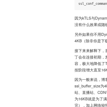
ssl_conf_comman
因为kTLS与Dyn
没有什么效果或随
另外如果你不用Dyna
4KB（除非你是下
接下来来解释下，首先打
丁会在连接初期，
容，极大地降低了T
按阶段增大直至16KB
因为一般来说，博客、
ssl_buffer
站、直播站、CDN等
为16KB就是为了
完），加上网络较慢或