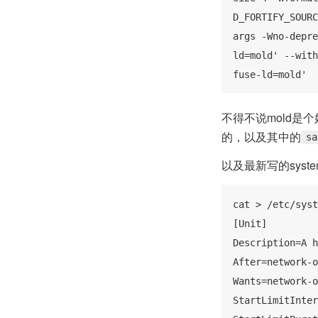
D_FORTIFY_SOURC
args -Wno-depre
ld=mold' --with
fuse-ld=mold'
不得不说mold是
的，以及其中的
sa
以及最新写的syst
cat > /etc/syst
[Unit]

Description=A h
After=network-o
Wants=network-o
StartLimitInter