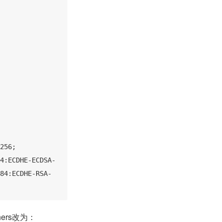
256;

4:ECDHE-ECDSA-
84:ECDHE-RSA-
ers改为：