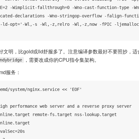
E=2 -Wimplicit-fallthrough=0 -Wno-cast-function-type -Wn
cated-declarations -Wno-stringop-overflow -falign-functi
-ld-opt='-Wl,-s -Wl,-z,relro -Wl,-z,now -fPIC -ljemalloc
个好文明，比gold或lld舒服多了。注意编译参数最好不要照抄，
，需要改成你的CPU指令集架构。
ndybridge
emd服务：
emd/system/nginx.service << 'EOF'

igh performance web server and a reverse proxy server

nline.target remote-fs.target nss-lookup.target

nline.target

valSec=20s
