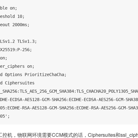
ble on;

eshold 10;

eout 2000ms;

LSv1.2 TLSv1.3;

X25519:P-256;

on;

er_ciphers on;

d Options PrioritizeChaCha;

d Ciphersuites 
_SHA256:TLS_AES_256_GCM_SHA384:TLS_CHACHA20_POLY1305_SHA
DHE-ECDSA-AES128-GCM-SHA256:ECDHE-ECDSA-AES256-GCM-SHA38
05:ECDHE-RSA-AES128-GCM-SHA256:ECDHE-RSA-AES256-GCM-SHA3
05';
，物联网环境需要CCM模式的话，Ciphersuites和ssl_ciph