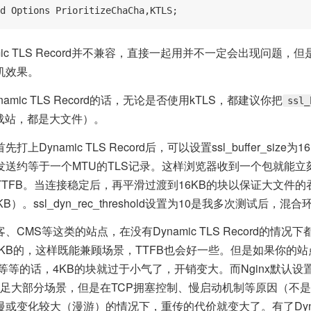
d Options PrioritizeChaCha,KTLS;
amic TLS Record并不兼容，直接一起用并不一定会出现问题
机效果。
mic TLS Record的话，无论是否使用kTLS，都建议你把
ssl_
载站，都是大文件）。
上Dynamic TLS Record后，可以设置ssl_buffer_size
发送约等于一个MTU的TLS记录。这样浏览器收到一个包就能立
TFB。当连接稳定后，再平滑过渡到16KB的块以保证大文件
）。ssl_dyn_rec_threshold设置为10是我多次测试后，
CMS等这类的站点，在没有Dynamic TLS Record的情况
_size为4KB的，这样既能兼顾场景，TTFB也会好一些。但是如果你
等的话，4KB的块就过于小气了，开销变大。而Nginx默认设置了ssl_
满足大部分场景，但是在TCP拥塞控制、慢启动机制等原因（不
变化较大（漫游）的情况下，重传的代价就变大了。有了Dynamic 