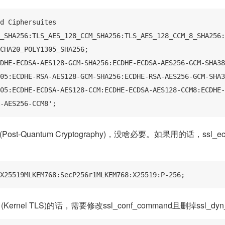
d Ciphersuites 
_SHA256:TLS_AES_128_CCM_SHA256:TLS_AES_128_CCM_8_SHA256:
CHA20_POLY1305_SHA256;

DHE-ECDSA-AES128-GCM-SHA256:ECDHE-ECDSA-AES256-GCM-SHA38
05:ECDHE-RSA-AES128-GCM-SHA256:ECDHE-RSA-AES256-GCM-SHA3
05:ECDHE-ECDSA-AES128-CCM:ECDHE-ECDSA-AES128-CCM8:ECDHE-
-AES256-CCM8';
ost-Quantum Cryptography)，没啥必要。如果用的话，ssl_ec
X25519MLKEM768:SecP256r1MLKEM768:X25519:P-256;
Kernel TLS)的话，需要修改ssl_conf_command且删掉ssl_dy