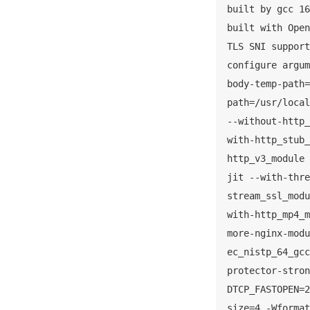
built by gcc 16
built with Open
TLS SNI support
configure argum
body-temp-path=
path=/usr/local
--without-http_
with-http_stub_
http_v3_module 
jit --with-thre
stream_ssl_modu
with-http_mp4_m
more-nginx-modu
ec_nistp_64_gcc
protector-stron
DTCP_FASTOPEN=2
size=4 -Wformat