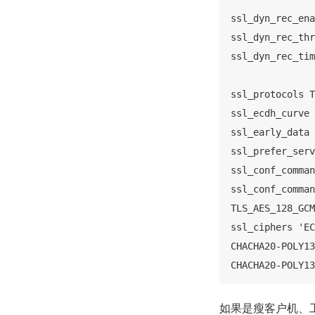
ssl_dyn_rec_ena
ssl_dyn_rec_thr
ssl_dyn_rec_tim
ssl_protocols T
ssl_ecdh_curve 
ssl_early_data 
ssl_prefer_serv
ssl_conf_comman
ssl_conf_comman
TLS_AES_128_GCM
ssl_ciphers 'EC
CHACHA20-POLY13
CHACHA20-POLY13
如果是瘦客户机、工控机