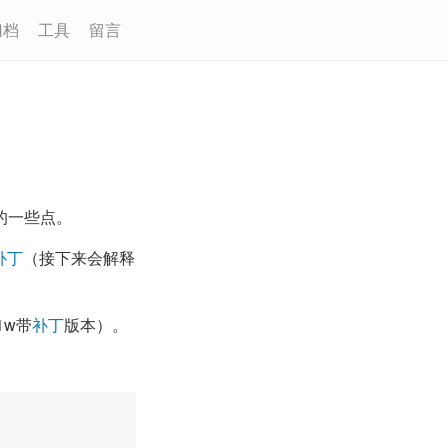
归档
工具
留言
的一些点。
d补丁
（接下来会解释
1w带
补丁
版本）。