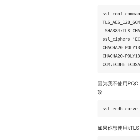
ssl_conf_comman
TLS_AES_128_GCM
_SHA384:TLS_CHA
ssl_ciphers 'EC
CHACHA20-POLY13
CHACHA20-POLY13
CCM:ECDHE-ECDSA
因为我不使用PQC (P
改：
ssl_ecdh_curve 
如果你想使用kTLS (