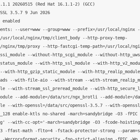
.1.1 20260515 (Red Hat 16.1.1-2) (GCC)

SSL 3.5.7 9 Jun 2026

 enabled

ents: --user=www --group=www --prefix=/usr/local/nginx -
/usr/local/nginx/tmp/client_body --http-proxy-temp-
/nginx/tmp/proxy --http-fastcgi-temp-path=/usr/local/ngi
ssi_module --without-http_scgi_module --without-http_uws
status_module --with-http_ssl_module --with-http_v2_modu
--with-http_gzip_static_module --with-http_realip_module
ads --with-file-aio --with-stream --with-stream_realip_m
le --with-stream_ssl_preread_module --with-http_secure_l
odule --add-module=/data/src/ngx_brotli --add-module=/da
le --with-openssl=/data/src/openssl-3.5.7 --with-openssl
_128 enable-ktls no-shared -march=sandybridge -O3 -fPIC 
g' --with-cc-opt='-march=sandybridge -O3 -fcode-hoisting
3 -ffast-math -flto=4 -fstack-protector-strong --param=s
 -Werror=format-security -fno-strict-aliasing -fPIC -Wp,