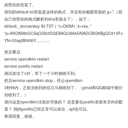
按照你的安装了。
得到的default.txt里面是这样的格式，并没有你截图里面的 g=*;（我
自己按照你的格式解析到dns里面去了），如下：
default._domainkey IN TXT ( "v=DKIM1; k=rsa; "
"p=MIGfMA0GCSqGSIb3DQEBAQUAA4GNADCBiQKBgQC91VFx
YN+53apjWt4it6Y.............
然后重启
service opendkim restart
service postfix restart
测试发信了n封，等了一个小时都收不到。
然后service opendkim stop，停止opendkim
3秒钟内，之前没收到的信立马都收到了。（gmail和QQ邮箱中都分
别收到了。）
请问这是opendkim没装好导致的？ 还是要在postfix里面有另外的配
置？ 我的postfix已经正常可以发信，spf也可以。
希望回复，谢谢。