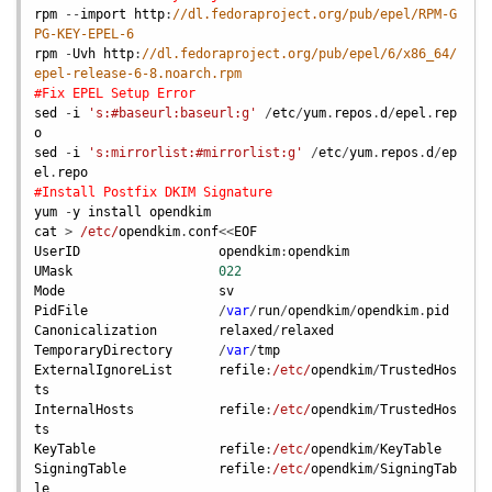
rpm
 --
import
http
:
//dl.fedoraproject.org/pub/epel/RPM-G
PG-KEY-EPEL-6
rpm
 -
Uvh
http
:
//dl.fedoraproject.org/pub/epel/6/x86_64/
epel-release-6-8.noarch.rpm
#Fix EPEL Setup Error
sed
 -
i
's:#baseurl:baseurl:g'
 /
etc
/
yum
.
repos
.
d
/
epel
.
rep
o
sed
 -
i
's:mirrorlist:#mirrorlist:g'
 /
etc
/
yum
.
repos
.
d
/
ep
el
.
repo
#Install Postfix DKIM Signature
yum
 -
y
install
opendkim
cat
 > 
/etc/
opendkim
.
conf
<<
EOF
UserID
opendkim
:
opendkim
UMask
022
Mode
sv
PidFile
                 /
var
/
run
/
opendkim
/
opendkim
.
pid
Canonicalization
relaxed
/
relaxed
TemporaryDirectory
      /
var
/
tmp
ExternalIgnoreList
refile
:
/etc/
opendkim
/
TrustedHos
ts
InternalHosts
refile
:
/etc/
opendkim
/
TrustedHos
ts
KeyTable
refile
:
/etc/
opendkim
/
KeyTable
SigningTable
refile
:
/etc/
opendkim
/
SigningTab
le