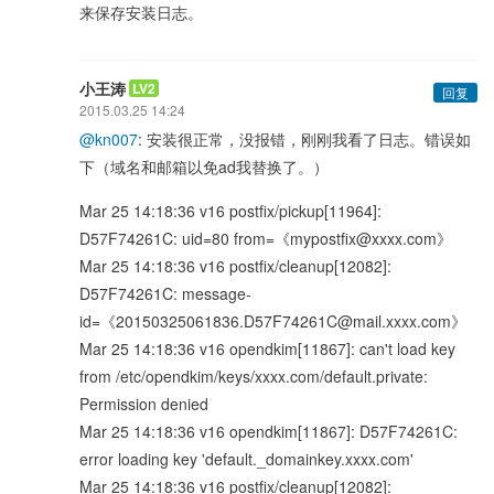
来保存安装日志。
小王涛
LV2
回复
2015.03.25 14:24
@kn007
: 安装很正常，没报错，刚刚我看了日志。错误如
下（域名和邮箱以免ad我替换了。）
Mar 25 14:18:36 v16 postfix/pickup[11964]:
D57F74261C: uid=80 from=《mypostfix@xxxx.com》
Mar 25 14:18:36 v16 postfix/cleanup[12082]:
D57F74261C: message-
id=《20150325061836.D57F74261C@mail.xxxx.com》
Mar 25 14:18:36 v16 opendkim[11867]: can't load key
from /etc/opendkim/keys/xxxx.com/default.private:
Permission denied
Mar 25 14:18:36 v16 opendkim[11867]: D57F74261C:
error loading key 'default._domainkey.xxxx.com'
Mar 25 14:18:36 v16 postfix/cleanup[12082]: