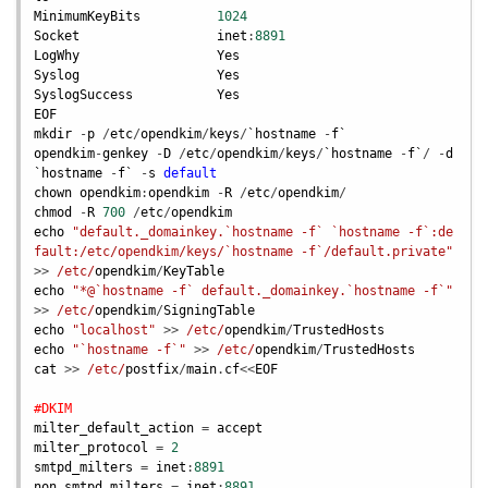
MinimumKeyBits
1024
Socket
inet
:
8891
LogWhy
Yes
Syslog
Yes
SyslogSuccess
Yes
EOF
mkdir
 -
p
 /
etc
/
opendkim
/
keys
/
`hostname
 -
f
`
opendkim
-
genkey
 -
D
 /
etc
/
opendkim
/
keys
/
`hostname
 -
f
`
/ -
d
`hostname
 -
f
`
 -
s
default
chown
opendkim
:
opendkim
 -
R
 /
etc
/
opendkim
chmod
 -
R
700
 /
etc
/
opendkim
echo
"default._domainkey.`hostname -f` `hostname -f`:de
fault:/etc/opendkim/keys/`hostname -f`/default.private"
>> 
/etc/
opendkim
/
KeyTable
echo
"*@`hostname -f` default._domainkey.`hostname -f`"
>> 
/etc/
opendkim
/
SigningTable
echo
"localhost"
 >> 
/etc/
opendkim
/
TrustedHosts
echo
"`hostname -f`"
 >> 
/etc/
opendkim
/
TrustedHosts
cat
 >> 
/etc/
postfix
/
main
.
cf
<<
EOF
#DKIM
milter_default_action
 = 
accept
milter_protocol
 = 
2
smtpd_milters
 = 
inet
:
8891
non_smtpd_milters
 = 
inet
:
8891