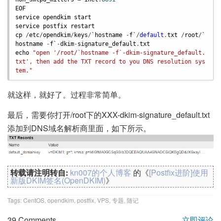
EOF
service
opendkim
start
service
postfix
restart
cp
 /
etc
/
opendkim
/
keys
/
`hostname
 -
f
`
/
default
.
txt
 /
root
/
`
hostname
 -
f
`
-
dkim
-
signature_default
.
txt
echo
"open '/root/`hostname -f`-dkim-signature_default.
txt', then add the TXT record to you DNS resolution sys
tem."
就这样，就好了。过程非常简单。
最后，需要你打开/root下的XXX-dkim-signature_default.txt
添加到DNS域名解析商里面，如下所示。
转载请注明转自:
kn007的个人博客
的《
[Postfix进阶]使用
新版DKIM签名(OpenDKIM)
》
Tags:
CentOS
,
opendkim
,
postfix
,
VPS
,
专题
,
随记
39 Comments
立即评论