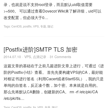
录，也就是说不支持root登录，而且默认uid取值需要
>=500。 可以通过查看Dovecot Wiki来了解详细，uid可以
改变配置，但必须大于0…
Tags:
CentOS
,
postfix
,
VPS
,
专题
,
随记
[Postfix进阶]SMTP TLS 加密
2014.07.10
VPS
,
点滴记录
31 Comments
这篇文章的基础在于之前几篇进阶文章上进行，可通过《进
阶的Postfix小结》查看。 首先先要构建VPS的CA，最好能
对根证书进行签名（利用Cacert或者StartSSL），我的只是
单纯的自签名，反正凑个数，加个密。本来就是自用的。
那么先将默认CA删除，创建新的CA。 rm -rf /etc/pki/CA
/etc/pki/tls…
Tags:
CentOS
,
postfix
,
tls
,
VPS
,
专题
,
随记