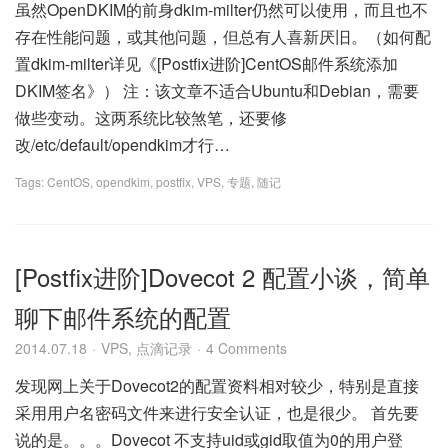
虽然OpenDKIM的前身dkim-milter仍然可以使用，而且也不
存在性能问题，或其他问题，但总有人喜新厌旧。（如何配
置dkim-milter详见《[Postfix进阶]CentOS邮件系统添加
DKIM签名》） 注：该文章不适合Ubuntu和Debian，需要
做些变动。这两系统比较煞笔，还要修
改/etc/default/opendkim才行…
Tags:
CentOS
,
opendkim
,
postfix
,
VPS
,
专题
,
随记
[Postfix进阶]Dovecot 2 配置小谈，简单
聊下邮件系统的配置
2014.07.18
VPS
,
点滴记录
4 Comments
发现网上关于Dovecot2的配置资料相对较少，特别是直接
采用用户名密码文件来进行安全认证，也是很少。 首先要
说的是。。。Dovecot 不支持uid或gid取值为0的用户登