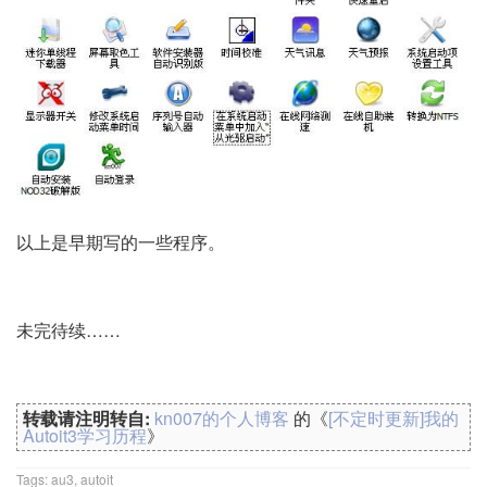
以上是早期写的一些程序。
未完待续……
转载请注明转自:
kn007的个人博客
的《
[不定时更新]我的
Autoit3学习历程
》
Tags:
au3
,
autoit