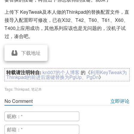
上传下 KeyTweak及本人做的Thinkpad的替换配置文件，直
接导入配置即可修改，已在X32、T42、T60、T61、X60、
T400上应用成功，其他系列应该也是无问题的，没机子试
过，凑合吧。
下载地址
转载请注明转自:
kn007的个人博客
的《
利用KeyTweak为
Thinkpad的前进后退键替换为PgUp、PgDn
》
Tags:
Thinkpad
,
笔记本
No Comment
立即评论
昵称：
邮箱：