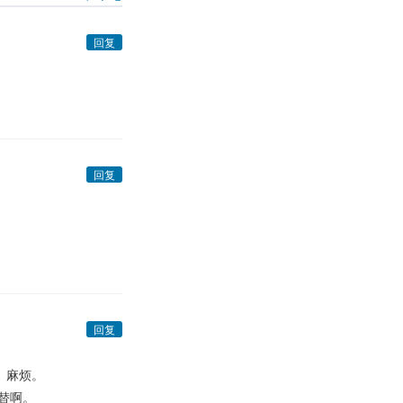
回复
回复
回复
。麻烦。
替啊。