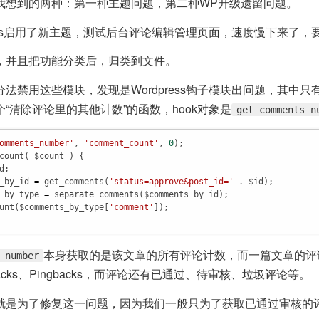
我想到的两种：第一种主题问题，第二种WP升级遗留问题。
ress启用了新主题，测试后台评论编辑管理页面，速度慢下来了，
，并且把功能分类后，归类到文件。
法禁用这些模块，发现是Wordpress钩子模块出问题，其中
“清除评论里的其他计数”的函数，hook对象是
get_comments_n
omments_number'
, 
'comment_count'
, 
0
count
( 
$count
 ) {

d
;

_by_id
=
get_comments
(
'status=approve&post_id='
 . 
$id
);

_by_type
=
separate_comments
(
$comments_by_id
);

unt
(
$comments_by_type
[
'comment'
]);

本身获取的是该文章的所有评论计数，而一篇文章的评
_number
backs、Pingbacks，而评论还有已通过、待审核、垃圾评论等。
就是为了修复这一问题，因为我们一般只为了获取已通过审核的