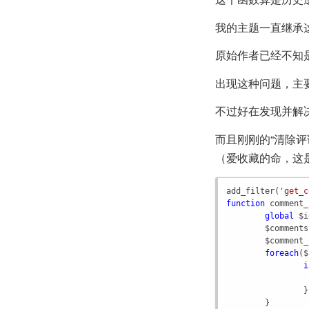
我的主题一直继承
原始作者已经不知
出现这种问题，主
不过好在发现并解
而且刚刚的“清除
（爱收藏的命，这是
add_filter
(
'get_c
function
comment_
global
$i
$comments
$comment_
foreach
(
$
i
		}

	}
