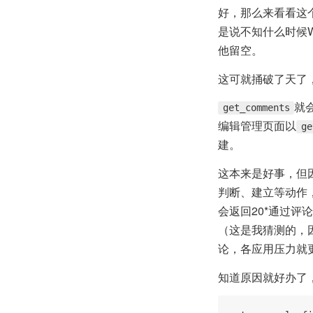
好，那么来看看这
是说不知什么时候W
他留空。
这可就捅破了天了，因
就
get_comments
编辑管理页面以
ge
建。
这本来是好事，但
判断、建立等动作，
会返回20*通过评
（这是我猜测的，因
论，各应用压力就
知道原因就好办了，直