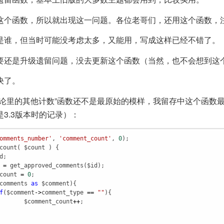
这个函数，所以就出现这一问题。各位老哥们，还用这个函数，
是谁，但当时可能没考虑太多，又能用，写成这样已经不错了。
要还是升级遗留问题，没去更新这个函数（当然，也不会想到这
决了。
评论里的其他计数”函数还不是最原始的模样，我留存中这个函数
3.3版本时的记录）：
omments_number'
, 
'comment_count'
, 
0
count
( 
$count
 ) {

d
;

=
get_approved_comments
(
$id
);

count
=
0
;

comments
as
$comment
){

f
(
$comment
->
comment_type
==
""
){

$comment_count
++
;
