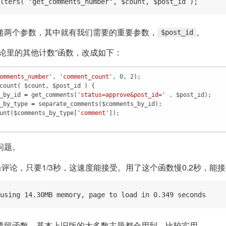
lters( 'get_comments_number', $count, $post_id );
递两个参数，其中就有我们需要的重要参数，
。
$post_id
评论里的其他计数”函数，改成如下：
omments_number'
, 
'comment_count'
, 
0
, 
2
count
( 
$count
, 
$post_id
 ) {

_by_id
=
get_comments
(
'status=approve&post_id='
 . 
$post_id
);

_by_type
=
separate_comments
(
$comments_by_id
);

unt
(
$comments_by_type
[
'comment'
]);

问题。
条评论，只要1/3秒，这速度能接受。用了这个函数慢0.2秒，能
using 14.30MB memory, page to load in 0.349 seconds
遗留函数，基本上旧版的大多数主题都会用到，比较实用。