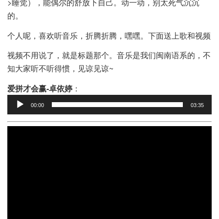
>睡觉），能偶尔的舒放下自己。动一动，别太死气沉沉
的。
个人呢，喜欢听音乐，折腾折腾，嘿嘿。下面送上歌和视频
视频不用说了，就是标题那个。音乐是我们闽南语系的，不
知大家听不听得惯，见谅见谅~
爱拼才会赢-卓依婷
：
音
00:00
03:35
频
播
放
器