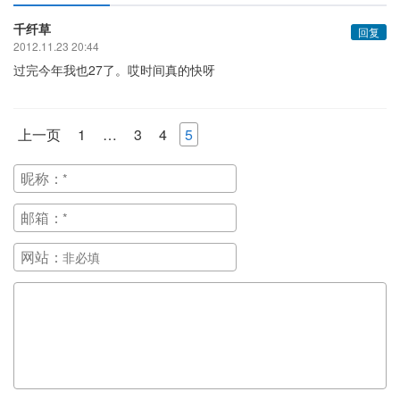
千纤草
回复
2012.11.23 20:44
过完今年我也27了。哎时间真的快呀
上一页
1
…
3
4
5
昵称：
邮箱：
网站：
正在提交, 请稍候...