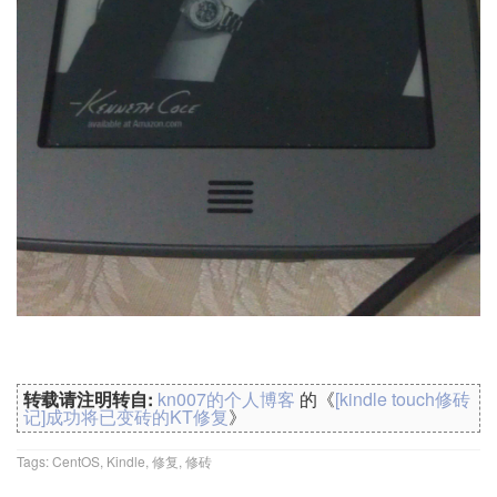
转载请注明转自:
kn007的个人博客
的《
[kindle touch修砖
记]成功将已变砖的KT修复
》
Tags:
CentOS
,
Kindle
,
修复
,
修砖