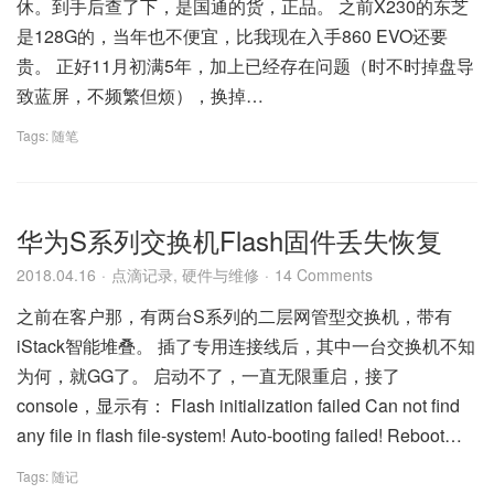
休。到手后查了下，是国通的货，正品。 之前X230的东芝
是128G的，当年也不便宜，比我现在入手860 EVO还要
贵。 正好11月初满5年，加上已经存在问题（时不时掉盘导
致蓝屏，不频繁但烦），换掉…
Tags:
随笔
华为S系列交换机Flash固件丢失恢复
2018.04.16
点滴记录
,
硬件与维修
14 Comments
之前在客户那，有两台S系列的二层网管型交换机，带有
iStack智能堆叠。 插了专用连接线后，其中一台交换机不知
为何，就GG了。 启动不了，一直无限重启，接了
console，显示有： Flash initialization failed Can not find
any file in flash file-system! Auto-booting failed! Reboot…
Tags:
随记