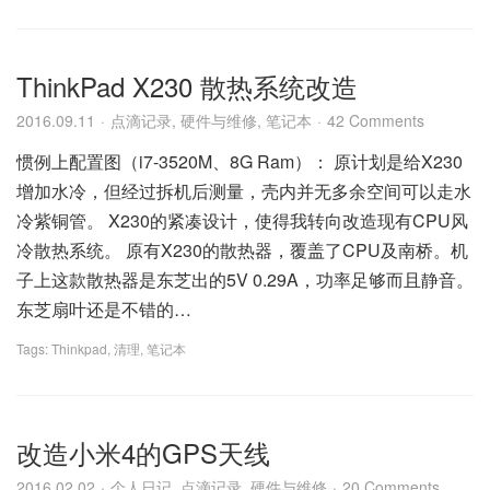
ThinkPad X230 散热系统改造
2016.09.11
点滴记录
,
硬件与维修
,
笔记本
42 Comments
惯例上配置图（i7-3520M、8G Ram）： 原计划是给X230
增加水冷，但经过拆机后测量，壳内并无多余空间可以走水
冷紫铜管。 X230的紧凑设计，使得我转向改造现有CPU风
冷散热系统。 原有X230的散热器，覆盖了CPU及南桥。机
子上这款散热器是东芝出的5V 0.29A，功率足够而且静音。
东芝扇叶还是不错的…
Tags:
Thinkpad
,
清理
,
笔记本
改造小米4的GPS天线
2016.02.02
个人日记
,
点滴记录
,
硬件与维修
20 Comments