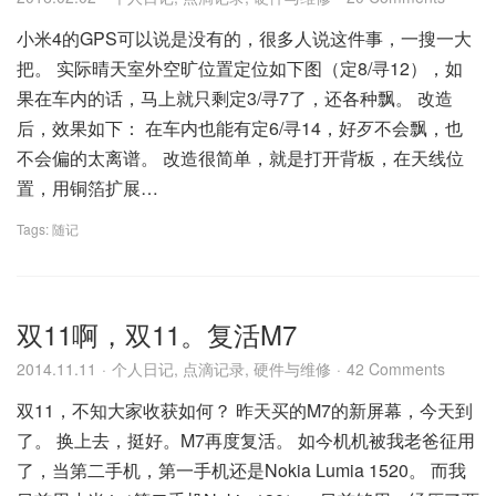
小米4的GPS可以说是没有的，很多人说这件事，一搜一大
把。 实际晴天室外空旷位置定位如下图（定8/寻12），如
果在车内的话，马上就只剩定3/寻7了，还各种飘。 改造
后，效果如下： 在车内也能有定6/寻14，好歹不会飘，也
不会偏的太离谱。 改造很简单，就是打开背板，在天线位
置，用铜箔扩展…
Tags:
随记
双11啊，双11。复活M7
2014.11.11
个人日记
,
点滴记录
,
硬件与维修
42 Comments
双11，不知大家收获如何？ 昨天买的M7的新屏幕，今天到
了。 换上去，挺好。M7再度复活。 如今机机被我老爸征用
了，当第二手机，第一手机还是Nokia Lumia 1520。 而我