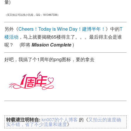
量)
（买又拍云可以找小孔啦，QQ：1813467336）
另外《
Cheers！Today is Wine Day！建博半年！
》中的
T
楼活动
，马上就要揭晓65楼得主了。。。最后得主会是谁
呢？ (即将
Mission Complete
)
好吧，我搞了个1周年的png图标，要的拿去
转载请注明转自:
kn007的个人博客
的《
又拍云的速度确
实不错，省了不少流量和速度
》