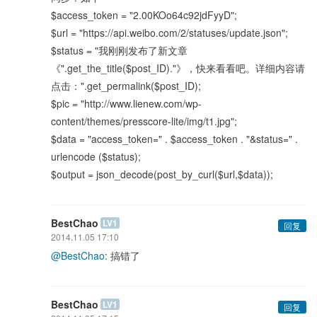
$access_token = "2.00KOo64c92jdFyyD";
$url = "https://api.weibo.com/2/statuses/update.json";
$status = "我刚刚发布了新文章
《".get_the_title($post_ID)."》，快来看看吧。详细内容请
点击：".get_permalink($post_ID);
$pic = "http://www.lienew.com/wp-
content/themes/presscore-lite/img/t1.jpg";
$data = "access_token=" . $access_token . "&status=" .
urlencode ($status);
$output = json_decode(post_by_curl($url,$data));
BestChao
LV1
回复
2014.11.05 17:10
@BestChao
: 搞错了
BestChao
LV1
回复