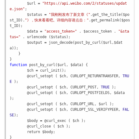
$url
=
"https://api.weibo.com/2/statuses/updat
e.json"
;

$status
=
"我刚刚发布了新文章《"
.
get_the_title
(
$po
st_ID
).
"》，快来看看吧。详细内容请点击："
.
get_permalink
(
$pos
t_ID
);

$data
=
"access_token="
 . 
$access_token
 . 
"&sta
tus="
 . 
urlencode
 (
$status
);

$output
=
json_decode
(
post_by_curl
(
$url
,
$dat
a
));

    }

function
post_by_curl
(
$url
, 
$data
) {

$ch
=
curl_init
();

@curl_setopt
 ( 
$ch
, 
CURLOPT_RETURNTRANSFER
, 
TRU
E
 );

@curl_setopt
 ( 
$ch
, 
CURLOPT_POST
, 
TRUE
 );

@curl_setopt
 ( 
$ch
, 
CURLOPT_POSTFIELDS
, 
$data
);

@curl_setopt
 ( 
$ch
, 
CURLOPT_URL
, 
$url
 );

@curl_setopt
 ( 
$ch
, 
CURLOPT_SSL_VERIFYPEER
, 
FAL
SE
);

$body
=
@curl_exec
 ( 
$ch
 );

@curl_close
 ( 
$ch
 );

return
$body
;

}