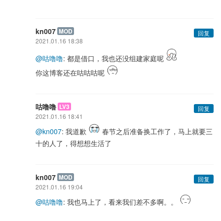
kn007
MOD
回复
2021.01.16 18:38
@咕噜噜
: 都是借口，我也还没组建家庭呢
你这博客还在咕咕咕呢
咕噜噜
LV3
回复
2021.01.16 18:41
@kn007
: 我道歉
春节之后准备换工作了，马上就要三
十的人了，得想想生活了
kn007
MOD
回复
2021.01.16 19:04
@咕噜噜
: 我也马上了，看来我们差不多啊。。