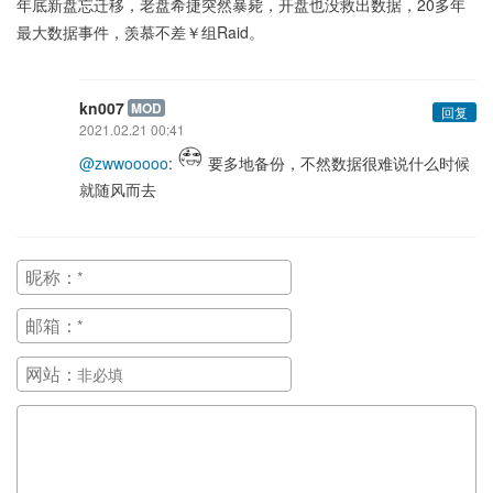
年底新盘忘迁移，老盘希捷突然暴毙，开盘也没救出数据，20多年
最大数据事件，羡慕不差￥组Raid。
kn007
MOD
回复
2021.02.21 00:41
@zwwooooo
:
要多地备份，不然数据很难说什么时候
就随风而去
昵称：
邮箱：
网站：