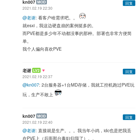
kn007
MOD
回复
2021.02.19 22:30
@老谢
: 看客户啥需求吧。。
就esxi，我这边硬盘崩的案例挺多的。
而PVE都是多少年不动都没事的那种。部署也非常方便简
单。
我个人偏向喜欢PVE
♥
老谢
LV2
回复
2021.02.19 22:37
@kn007
: 2台服务器+1台MD存储，我就工控机跑过PVE玩
玩，生产不敢上
kn007
MOD
回复
2021.02.19 22:40
@老谢
: 直接就是生产。。。我当年小鸡，idc也是把我丢
在PVE上（后面那台毒妇归我了）。。