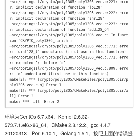
~src/boringssl/crypto/poly1305/poly1305_vec.c:221: erro
r: implicit declaration of function 'lo128'

~src/boringssl/crypto/poly1305/poly1305_vec.c:222: erro
r: implicit declaration of function 'shr128'

~src/boringssl/crypto/poly1305/poly1305_vec.c:223: erro
r: implicit declaration of function 'add128_64'

~src/boringssl/crypto/poly1305/poly1305_vec.c: In funct
ion 'CRYPTO_poly1305_finish':

~src/boringssl/crypto/poly1305/poly1305_vec.c:771: erro
r: 'uint128_t' undeclared (first use in this function)

~src/boringssl/crypto/poly1305/poly1305_vec.c:771: erro
r: expected ';' before 'd'

~src/boringssl/crypto/poly1305/poly1305_vec.c:809: erro
r: 'd' undeclared (first use in this function)

make[2]: *** [crypto/poly1305/CMakeFiles/poly1305.dir/p
oly1305_vec.c.o] Error 1

make[1]: *** [crypto/poly1305/CMakeFiles/poly1305.dir/a
ll] Error 2

环境为CentOs 6.7 x64、Kernel 2.6.32-
573.7.1.el6.x86_64、CMake 2.8.12.2、gcc 4.4.7
20120313、Perl 5.10.1、Golang 1.5.1。按照上面的错误提