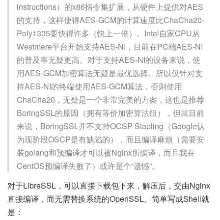
instructions）的x86指令集扩展，从硬件上提供对AES
的支持，这样使得AES-GCM的计算速度比ChaCha20-
Poly1305要快得许多（快上一倍）。Intel自家CPU从
Westmere平台开始支持AES-NI，目前在PC端AES-NI
的普及率无疑更高。对于支持AES-NI的设备来说，使
用AES-GCM加密算法无疑是最优选择。所以仅针对支
持AES-NI的终端使用AES-GCM算法，否则使用
ChaCha20，无疑是一个非常完美的方案，这也是推荐
BoringSSL的原因（拥有等价加密算法组），但就目前
来说，BoringSSL并不支持OCSP Stapling（Google认
为现阶段OSCP是有缺陷的），而且编译麻烦（需要安
装golang和预编译才可以被Nginx所编译，而且我在
CentOS预编译失败了）或许是个“遗憾”。
对于LibreSSL，可以直接下载包下来，解压后，交由Nginx
直接编译，而无需替换系统的OpenSSL。简单写成Shell就
是：