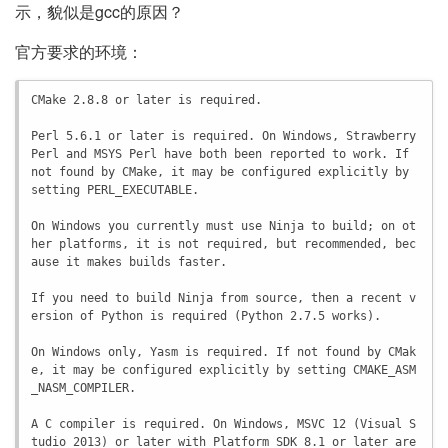
示，貌似是gcc的原因？
官方要求的环境：
CMake 2.8.8 or later is required.

Perl 5.6.1 or later is required. On Windows, Strawberry 
Perl and MSYS Perl have both been reported to work. If 
not found by CMake, it may be configured explicitly by 
setting PERL_EXECUTABLE.

On Windows you currently must use Ninja to build; on ot
her platforms, it is not required, but recommended, bec
ause it makes builds faster.

If you need to build Ninja from source, then a recent v
ersion of Python is required (Python 2.7.5 works).

On Windows only, Yasm is required. If not found by CMak
e, it may be configured explicitly by setting CMAKE_ASM
_NASM_COMPILER.

A C compiler is required. On Windows, MSVC 12 (Visual S
tudio 2013) or later with Platform SDK 8.1 or later are 