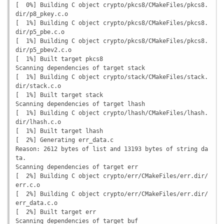
[  0%] Building C object crypto/pkcs8/CMakeFiles/pkcs8.
dir/p8_pkey.c.o

[  1%] Building C object crypto/pkcs8/CMakeFiles/pkcs8.
dir/p5_pbe.c.o

[  1%] Building C object crypto/pkcs8/CMakeFiles/pkcs8.
dir/p5_pbev2.c.o

[  1%] Built target pkcs8

Scanning dependencies of target stack

[  1%] Building C object crypto/stack/CMakeFiles/stack.
dir/stack.c.o

[  1%] Built target stack

Scanning dependencies of target lhash

[  1%] Building C object crypto/lhash/CMakeFiles/lhash.
dir/lhash.c.o

[  1%] Built target lhash

[  2%] Generating err_data.c

Reason: 2612 bytes of list and 13193 bytes of string da
ta.

Scanning dependencies of target err

[  2%] Building C object crypto/err/CMakeFiles/err.dir/
err.c.o

[  2%] Building C object crypto/err/CMakeFiles/err.dir/
err_data.c.o

[  2%] Built target err

Scanning dependencies of target buf
