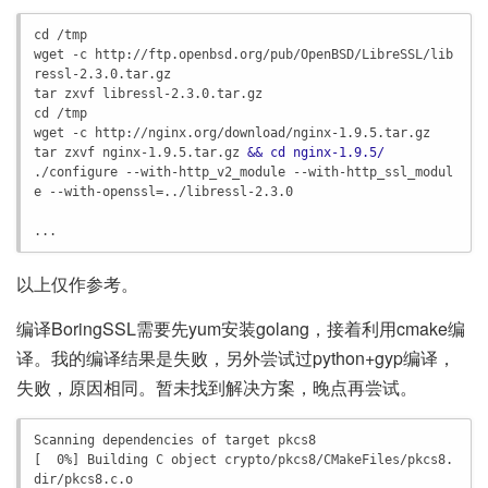
cd /tmp

wget -c http://ftp.openbsd.org/pub/OpenBSD/LibreSSL/lib
ressl-2.3.0.tar.gz

tar zxvf libressl-2.3.0.tar.gz

cd /tmp

wget -c http://nginx.org/download/nginx-1.9.5.tar.gz

tar zxvf nginx-1.9.5.tar.gz 
&& cd nginx-1.9.5/
./configure --with-http_v2_module --with-http_ssl_modul
e --with-openssl=../libressl-2.3.0

...
以上仅作参考。
编译BoringSSL需要先yum安装golang，接着利用cmake编
译。我的编译结果是失败，另外尝试过python+gyp编译，
失败，原因相同。暂未找到解决方案，晚点再尝试。
Scanning dependencies of target pkcs8

[  0%] Building C object crypto/pkcs8/CMakeFiles/pkcs8.
dir/pkcs8.c.o
