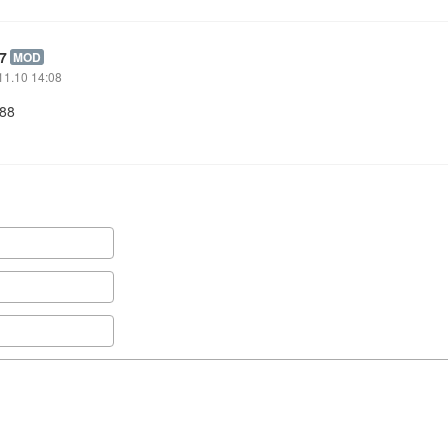
7
MOD
11.10 14:08
 88