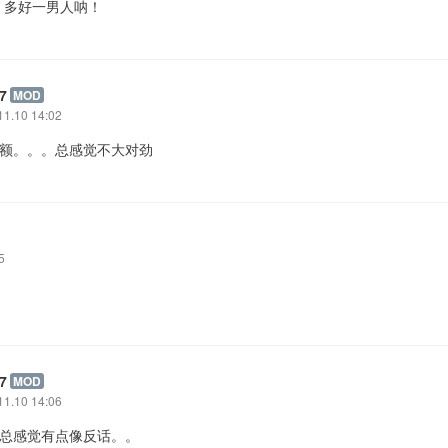
！多好一男人呐！
7
MOD
11.10 14:02
: 额。。。总感觉不大对劲
5
7
MOD
11.10 14:06
: 总感觉有点像反话。。