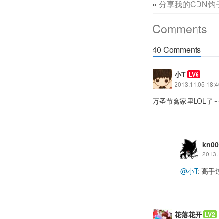
«
分享我的CDN钩
Comments
40 Comments
小T
LV6
2013.11.05 18:4
万圣节窝家里LOL了~
kn00
2013.
@小T
: 高
花落花开
LV2