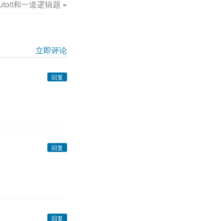
utoit和一道逻辑题
»
立即评论
回复
回复
回复