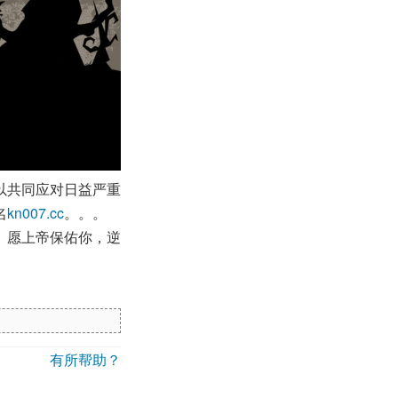
以共同应对日益严重
名
kn007.cc
。。。
。愿上帝保佑你，逆
有所帮助？