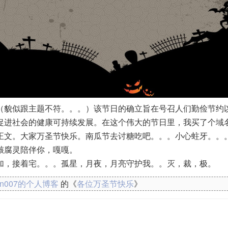
（貌似跟主题不符。。。）该节日的确立旨在号召人们勤俭节约
促进社会的健康可持续发展。在这个伟大的节日里，我买了个域
正文。大家万圣节快乐。南瓜节去讨糖吃吧。。。小心蛀牙。。
骸腐灵陪伴你，嘎嘎。
加，接着宅。。。孤星，月夜，月亮守护我。。灭，裁，极。
kn007的个人博客
的《
各位万圣节快乐
》