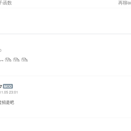
子函数
再聊a
0
~~
7
MOD
11.05 23:01
手过招是吧