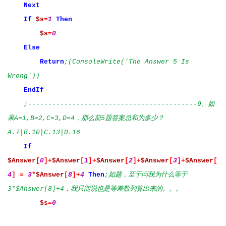
Next
If
$s
=
1
Then
$s
=
0
Else
Return
;(ConsoleWrite('The Answer 5 Is
Wrong'))
EndIf
;------------------------------------------9、如
果A=1,B=2,C=3,D=4，那么前5题答案总和为多少？
A.7|B.10|C.13|D.16
If
$Answer
[
0
]+
$Answer
[
1
]+
$Answer
[
2
]+
$Answer
[
3
]+
$Answer
[
4
]
=
3
*
$Answer
[
8
]+
4
Then
;如题，至于问我为什么等于
3*$Answer[8]+4，我只能说也是等差数列算出来的。。。
$s
=
0