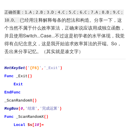
正确答案：1.A；2.B；3.D；4.C；5.C；6.C；7.A；8.B；9.C；
已经用注释解释每条的想法和构造。分享一下，这
10.D。
个当然不属于什么效率算法，正确来说应该用成独立函数，
并且使用Switch...Case...不过这是初学者的水平体现，我觉
得有点纪念意义，这是我开始追求效率算法的开端。So，
丢出来分享记忆。（其实就是凑文字）
HotKeySet
(
'
{F6}
'
,
'_Exit'
)
Func
_Exit
()
Exit
EndFunc
_ScanRandomX
()
MsgBox
(
0
,
'结束'
,
'完成运算'
)
Func
_ScanRandomX
()
Local
$s
[
10
]=