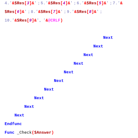
4.'
&
$Res
[
3
]&
'；5.'
&
$Res
[
4
]&
'；6.'
&
$Res
[
5
]&
'；7.'
&
$Res
[
6
]&
'；8.'
&
$Res
[
7
]&
'；9.'
&
$Res
[
8
]&
'；
10.'
&
$Res
[
9
]&
'。'
&
@CRLF
)
Next
Next
Next
Next
Next
Next
Next
Next
Next
Next
Endfunc
Func
_Check
(
$Answer
)