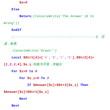
$s
=
0
Else
Return
;(ConsoleWrite('The Answer 10 Is
Wrong'))
EndIf
;------------------------------------------E、完
成，检查。
;ConsoleWrite('Great!')
Local
$Str1
[
4
]=[
'A'
,
'B'
,
'C'
,
'D'
],
$Str2
[
4
]=
[
1
,
2
,
3
,
4
],
$s_i
;转换为字母，并输出
For
$i
=
0
to
9
For
$s_i
=
0
To
3
If
$Answer
[
$i
]=
$Str2
[
$s_i
]
Then
$Answer
[
$i
]=
$Str1
[
$s_i
]
Next
Next