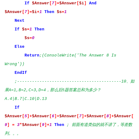
If
$Answer
[
7
]=
$Answer
[
$i
]
And
$Answer
[
7
]=
$i
+
1
Then
$s
=
1
Next
If
$s
=
1
Then
$s
=
0
Else
Return
;(ConsoleWrite('The Answer 8 Is
Wrong'))
EndIf
;------------------------------------------10、如
果A=1,B=2,C=3,D=4，那么后5题答案总和为多少？
A.4|B.7|C.10|D.13
If
$Answer
[
5
]+
$Answer
[
6
]+
$Answer
[
7
]+
$Answer
[
8
]+
$Answer
[
9
]
=
3
*
$Answer
[
9
]+
1
Then
; 前面有道类似的就不讲了，等差数
列。。。