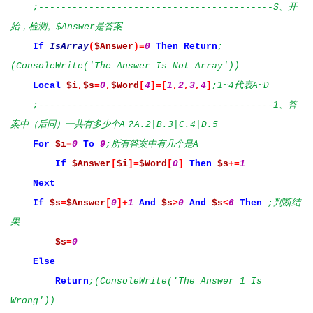
;------------------------------------------S、开
始，检测。$Answer是答案
If
IsArray
(
$Answer
)=
0
Then
Return
;
(ConsoleWrite('The Answer Is Not Array'))
Local
$i
,
$s
=
0
,
$Word
[
4
]=[
1
,
2
,
3
,
4
]
;1~4代表A~D
;------------------------------------------1、答
案中（后同）一共有多少个A？A.2|B.3|C.4|D.5
For
$i
=
0
To
9
;所有答案中有几个是A
If
$Answer
[
$i
]=
$Word
[
0
]
Then
$s
+=
1
Next
If
$s
=
$Answer
[
0
]+
1
And
$s
>
0
And
$s
<
6
Then
;判断结
果
$s
=
0
Else
Return
;(ConsoleWrite('The Answer 1 Is
Wrong'))