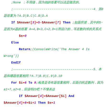
;None ；不用做，因为他的答案可以说是随意的。
;------------------------------------------4、第8
题答案为？A.D|B.C|C.B|D.A
If
$Answer
[
3
]=
5
-
$Answer
[
7
]
Then
;如题所述，其中的5-
是因为4题的答案 A=4,B=3,C=2,D=1而设计的，等差数列求的关系式
$s
=
0
Else
Return
;(ConsoleWrite('The Answer 4 Is
Wrong'))
EndIf
;------------------------------------------5、本
题和哪题答案相同？A.7|B.8|C.9|D.10
For
$i
=
6
To
9
;检查是否有题答案相同，后面仍然是数列，因为
a1=7,a2=8，应该明白吧？不懂表达
If
$Answer
[
4
]=
$Answer
[
$i
]
And
$Answer
[
4
]+
6
=
$i
+
1
Then
$s
=
1