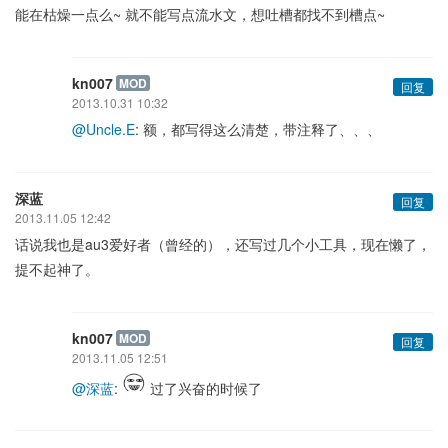
能在枯燥一点么~ 就不能写点流水文，想吐槽都找不到槽点~
kn007
MOD
回复
2013.10.31 10:32
@Uncle.E
: 额，都写得这么清楚，带注释了、、、
深蓝
回复
2013.11.05 12:42
话说我也是au3爱好者（曾经的），还写过几个小工具，现在懒了，
提不起神了。
kn007
MOD
回复
2013.11.05 12:51
@深蓝
:
过了兴奋的时候了