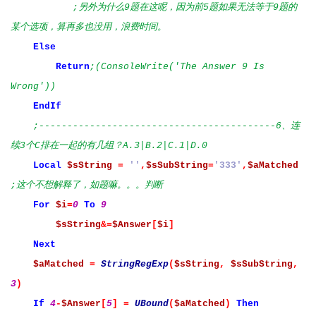
;另外为什么9题在这呢，因为前5题如果无法等于9题的
某个选项，算再多也没用，浪费时间。
Else
Return
;(ConsoleWrite('The Answer 9 Is
Wrong'))
EndIf
;------------------------------------------6、连
续3个C排在一起的有几组？A.3|B.2|C.1|D.0
Local
$sString
=
''
,
$sSubString
=
'333'
,
$aMatched
;这个不想解释了，如题嘛。。。判断
For
$i
=
0
To
9
$sString
&=
$Answer
[
$i
]
Next
$aMatched
=
StringRegExp
(
$sString
,
$sSubString
,
3
)
If
4
-
$Answer
[
5
]
=
UBound
(
$aMatched
)
Then