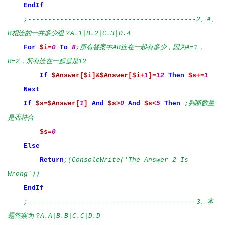
EndIf
;------------------------------------------2、A、
B相连的一共多少组？A.1|B.2|C.3|D.4
For
$i
=
0
To
8
;所有答案中AB连在一起有多少，因为A=1，
B=2，所有连在一起是是12
If
$Answer
[
$i
]&
$Answer
[
$i
+
1
]=
12
Then
$s
+=
1
Next
If
$s
=
$Answer
[
1
]
And
$s
>
0
And
$s
<
5
Then
;判断数量
是否符合
$s
=
0
Else
Return
;(ConsoleWrite('The Answer 2 Is
Wrong'))
EndIf
;------------------------------------------3、本
题答案为？A.A|B.B|C.C|D.D