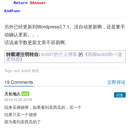
Return
$Answer
EndFunc
另外已经更新到Wordpress3.7.1。没自动更新啊，还是要手
动确认更新。。。
话说凑字数更新文章不容易啊。
转载请注明转自:
kn007的个人博客
的《
再聊autoit和一道
逻辑题
》
Tags:
au3
,
autoit
,
随笔
19 Comments
立即评论
天长地久
LV2
回复
2013.10.30 22:03
回来买俩烧饼，如果看到卖西瓜的，买一个
结果只买一个烧饼
因为看到卖西瓜的了