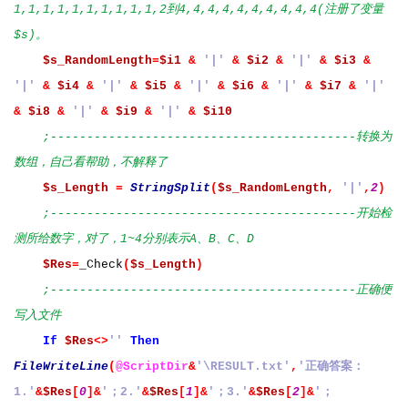
1,1,1,1,1,1,1,1,1,1,2到4,4,4,4,4,4,4,4,4,4(注册了变量
$s)。
$s_RandomLength
=
$i1
&
'|'
&
$i2
&
'|'
&
$i3
&
'|'
&
$i4
&
'|'
&
$i5
&
'|'
&
$i6
&
'|'
&
$i7
&
'|'
&
$i8
&
'|'
&
$i9
&
'|'
&
$i10
;------------------------------------------转换为
数组，自己看帮助，不解释了
$s_Length
=
StringSplit
(
$s_RandomLength
,
'|'
,
2
)
;------------------------------------------开始检
测所给数字，对了，1~4分别表示A、B、C、D
$Res
=
_Check
(
$s_Length
)
;------------------------------------------正确便
写入文件
If
$Res
<>
''
Then
FileWriteLine
(
@ScriptDir
&
'\RESULT.txt'
,
'正确答案：
1.'
&
$Res
[
0
]&
'；2.'
&
$Res
[
1
]&
'；3.'
&
$Res
[
2
]&
'；