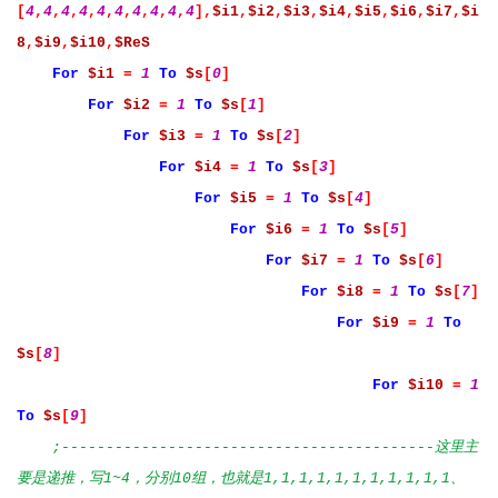
[
4
,
4
,
4
,
4
,
4
,
4
,
4
,
4
,
4
,
4
],
$i1
,
$i2
,
$i3
,
$i4
,
$i5
,
$i6
,
$i7
,
$i
8
,
$i9
,
$i10
,
$ReS
For
$i1
=
1
To
$s
[
0
]
For
$i2
=
1
To
$s
[
1
]
For
$i3
=
1
To
$s
[
2
]
For
$i4
=
1
To
$s
[
3
]
For
$i5
=
1
To
$s
[
4
]
For
$i6
=
1
To
$s
[
5
]
For
$i7
=
1
To
$s
[
6
]
For
$i8
=
1
To
$s
[
7
]
For
$i9
=
1
To
$s
[
8
]
For
$i10
=
1
To
$s
[
9
]
;------------------------------------------这里主
要是递推，写1~4，分别10组，也就是1,1,1,1,1,1,1,1,1,1,1、