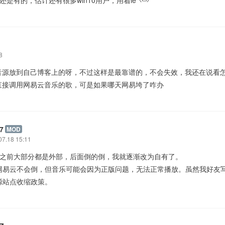
: 还是有的，估计还有很多win10用户，用着ie
8
音源放到自己博客上的呀，不过这样是最靠谱的，不会失效，我还在说看
直接调用网易云音乐的歌，可是如果哪天网易垮了咋办
7
MOD
07.18 15:11
 我之前大部分都是外部，后面倒的倒，我就逐渐改为自有了。
网易云不会倒，但音乐可能会因为正版问题，无法正常播放。虽然我好友写的
源站点收缩政策。