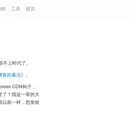
归档
工具
留言
跟不上时代了。
博客的看法
》。
ss CDN钩子，
变了？我这一辈的大
跟以前一样，想发啥