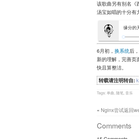
该歌曲另有别名《
汤宝如唱的十分有
缘分的
6月初，
换系统
后
新的理解，完善页
快且算整洁。
转载请注明转自:
Tags:
单曲
,
随笔
,
音乐
«
Nginx尝试返回
Comments
15 Comments