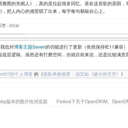
西雅图的失眠人》，真的是拉起很多回忆。喜欢这首歌的原因，
力，把人内心的感受唱了出来，每字每句都敲在心上。
天空
- 汤宝如
，我也对
博客主题Seven
的功能进行了更新（依然保持IE11兼容
面底层逻辑。虽然还有打磨空间，但就目前来说，还是比较满意
kn007的个人博客
的《
老歌单曲推荐：汤宝如《缘分的天空》
》
webp版本的图片给浏览器
Fedora下关于OpenDKIM、Ope