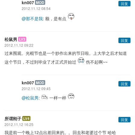
kn007
MOD
回复
2012.11.12 08:54
@那不是我
: 额，是有点
松鼠男
LV3
回复
2012.11.12 09:22
过来围观。光棍节也是一个炒作出来的节日啦。上大学之后才知道
这个节日，不过到毕业了才正式开始过
伤不起啊~~
kn007
MOD
回复
2012.11.12 09:45
@松鼠男
:
一样一样
所谓刚子
LV4
回复
2012.11.12 16:25
我是前一个晚上12点出差回来的。。回去和老婆过个节 哈哈