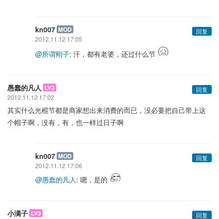
kn007
MOD
回复
2012.11.12 17:05
@所谓刚子
: 汗，都有老婆，还过什么节
愚蠢的凡人
LV3
回复
2012.11.12 17:02
其实什么光棍节都是商家想出来消费的而已，没必要把自己带上这
个帽子啊，没有，有，也一样过日子啊
kn007
MOD
回复
2012.11.12 17:06
@愚蠢的凡人
: 嗯，是的
小满子
LV3
回复