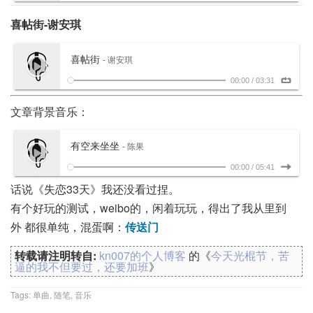
喜帖街-谢安琪
喜帖街
- 谢安琪
00:00
/
03:31
文章背景音乐：
有空来坐坐
- 陈果
00:00
/
05:41
话说《失恋33天》我还没看过捏。
有个好玩的测试，weibo的，闲着玩玩，得出了我从里到
外 都很单纯，混蛋啊：
传送门
转载请注明转自:
kn007的个人博客
的《
今天光棍节，苦
逼的我不但要过，还要加班
》
Tags:
单曲
,
随笔
,
音乐