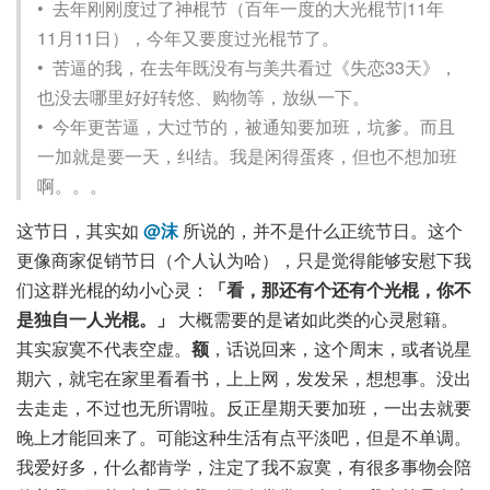
• 去年刚刚度过了神棍节（百年一度的大光棍节|11年
11月11日），今年又要度过光棍节了。
• 苦逼的我，在去年既没有与美共看过《失恋33天》，
也没去哪里好好转悠、购物等，放纵一下。
• 今年更苦逼，大过节的，被通知要加班，坑爹。而且
一加就是要一天，纠结。我是闲得蛋疼，但也不想加班
啊。。。
这节日，其实如
@沫
所说的，并不是什么正统节日。这个
更像商家促销节日（个人认为哈），只是觉得能够安慰下我
们这群光棍的幼小心灵：
「看，那还有个还有个光棍，你不
是独自一人光棍。」
大概需要的是诸如此类的心灵慰籍。
其实寂寞不代表空虚。
额
，话说回来，这个周末，或者说星
期六，就宅在家里看看书，上上网，发发呆，想想事。没出
去走走，不过也无所谓啦。反正星期天要加班，一出去就要
晚上才能回来了。可能这种生活有点平淡吧，但是不单调。
我爱好多，什么都肯学，注定了我不寂寞，有很多事物会陪