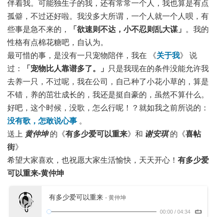
伴着我。可能独生子的我，还有常常一个人，我也算是有点
孤僻，不过还好啦。我没多大所谓，一个人就一个人呗，有
些事是急不来的，
「欲速则不达，小不忍则乱大谋」
。我的
性格有点棉花糖吧，自认为。
最可惜的事，是没有一只宠物陪伴，我在 《
关于我
》 说
过：
「宠物比人靠谱多了。」
只是我现在的条件没能允许我
去养一只，不过呢，我在公司，自己种了小花小草的，算是
不错，养的茁壮成长的，我还是挺自豪的，虽然不算什么。
好吧，这个时候，没歌，怎么行呢！？就如我之前所说的：
没有歌，怎敢说心事
。
送上
黄仲坤
的《
有多少爱可以重来
》和
谢安琪
的《
喜帖
街
》
希望大家喜欢，也祝愿大家生活愉快，天天开心！
有多少爱
可以重来-黄仲坤
有多少爱可以重来
- 黄仲坤
00:00
/
04:34